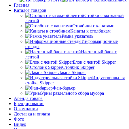
Главная
Каталог товаров
Стойки с вытяжной
лентой
Столбики с канатами
Канаты к столбикам
Рамка указатель
Информационные
стенды
Настенный блок с
лентой
Блок с лентой Skipper
Столбик Skipper
Лампа Skipper
Индустриальная
стойка Skipper
Фан-барьер
Урны раздельного сбора мусора
Аренда товара
Брендирование
О компании
Доставка и оплата
Фото
Видео