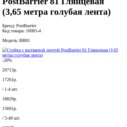
PostBarrier 81 Глянцевая
(3,65 метра голубая лента)
Бренд:
PostBarrier
Код товара:
10083-4
Модель:
BB81
-20%
20713р.
17261
р.
/ 1-4 шт.
18829р.
15691
р.
/ 5-49 шт.