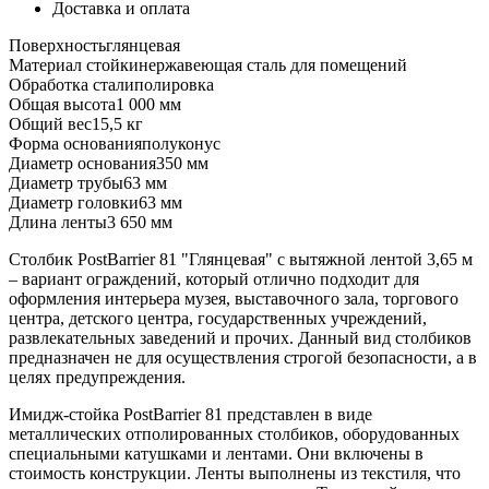
Доставка и оплата
Поверхность
глянцевая
Материал стойки
нержавеющая сталь для помещений
Обработка стали
полировка
Общая высота
1 000 мм
Общий вес
15,5 кг
Форма основания
полуконус
Диаметр основания
350 мм
Диаметр трубы
63 мм
Диаметр головки
63 мм
Длина ленты
3 650 мм
Столбик PostBarrier 81 "Глянцевая" с вытяжной лентой 3,65 м
– вариант ограждений, который отлично подходит для
оформления интерьера музея, выставочного зала, торгового
центра, детского центра, государственных учреждений,
развлекательных заведений и прочих. Данный вид столбиков
предназначен не для осуществления строгой безопасности, а в
целях предупреждения.
Имидж-стойка PostBarrier 81 представлен в виде
металлических отполированных столбиков, оборудованных
специальными катушками и лентами. Они включены в
стоимость конструкции. Ленты выполнены из текстиля, что