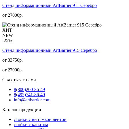
Стенд информационный АrtBarrier 911 Серебро
от
27000
р.
ХИТ
NEW
-25%
Стенд информационный АrtBarrier 915 Серебро
от 33750р.
от
27000
р.
Связаться с нами
8(800)
200-86-49
8(495)
741-86-49
info@artbarrier.com
Каталог продукции
стойки с вытяжкой лентой
стойки с канатом