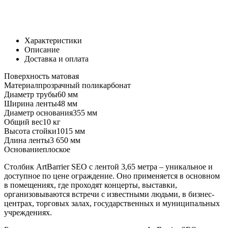
Характеристики
Описание
Доставка и оплата
Поверхность
матовая
Материал
прозрачный поликарбонат
Диаметр трубы
60 мм
Ширина ленты
48 мм
Диаметр основания
355 мм
Общий вес
10 кг
Высота стойки
1015 мм
Длина ленты
3 650 мм
Основание
плоское
Столбик ArtBarrier SEO с лентой 3,65 метра – уникальное и
доступное по цене ограждение. Оно применяется в основном
в помещениях, где проходят концерты, выставки,
организовываются встречи с известными людьми, в бизнес-
центрах, торговых залах, государственных и муниципальных
учреждениях.