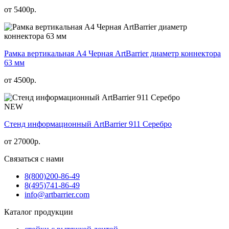
от
5400
р.
Рамка вертикальная А4 Черная ArtBarrier диаметр коннектора
63 мм
от
4500
р.
NEW
Стенд информационный АrtBarrier 911 Серебро
от
27000
р.
Связаться с нами
8(800)
200-86-49
8(495)
741-86-49
info@artbarrier.com
Каталог продукции