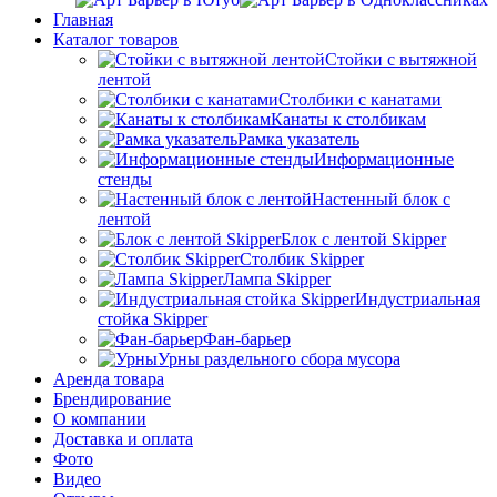
Главная
Каталог товаров
Стойки с вытяжной
лентой
Столбики с канатами
Канаты к столбикам
Рамка указатель
Информационные
стенды
Настенный блок с
лентой
Блок с лентой Skipper
Столбик Skipper
Лампа Skipper
Индустриальная
стойка Skipper
Фан-барьер
Урны раздельного сбора мусора
Аренда товара
Брендирование
О компании
Доставка и оплата
Фото
Видео