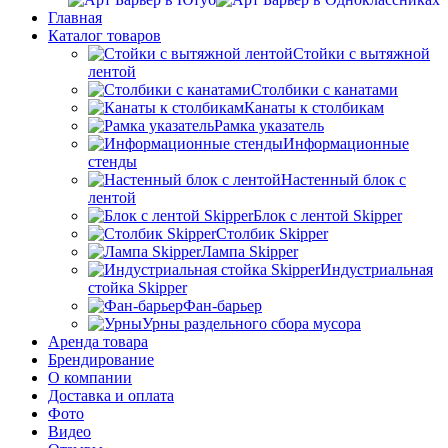
Главная
Каталог товаров
Стойки с вытяжной
лентой
Столбики с канатами
Канаты к столбикам
Рамка указатель
Информационные
стенды
Настенный блок с
лентой
Блок с лентой Skipper
Столбик Skipper
Лампа Skipper
Индустриальная
стойка Skipper
Фан-барьер
Урны раздельного сбора мусора
Аренда товара
Брендирование
О компании
Доставка и оплата
Фото
Видео