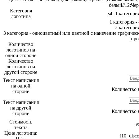
белый//12;Чер
Категория
s4=1 категория
логотипа
1 категория
-
2 категори
3 категория
- одноцветный или цветной с нанечение графически
про
Количество
логотипов на
одной стороне
Количество
логотипов на
другой стороне
Текст написания
на одной
Количество
стороне
Текст написания
на другой
Количество
стороне
Cтоимость
i
текста
Цена логотипа:
i10=discou
Ц 1=