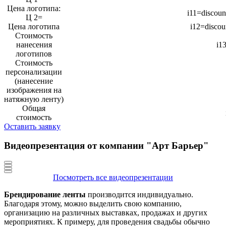
Цена логотипа:
i11=discount(
Ц 2=
Цена логотипа
i12=discoun
Стоимость
нанесения
i1
логотипов
Стоимость
персонализации
(нанесение
изображения на
натяжную ленту)
Общая
стоимость
Оставить заявку
Видеопрезентация от компании "Арт Барьер"
Посмотреть все видеопрезентации
Брендирование ленты
производится индивидуально.
Благодаря этому, можно выделить свою компанию,
организацию на различных выставках, продажах и других
мероприятиях. К примеру, для проведения свадьбы обычно