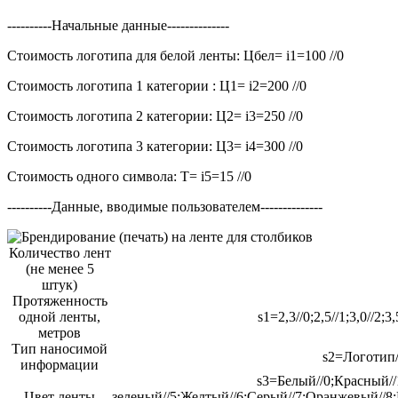
----------Начальные данные--------------
Стоимость логотипа для белой ленты: Цбел=
i1=100 //0
Стоимость логотипа 1 категории : Ц1=
i2=200 //0
Стоимость логотипа 2 категории: Ц2=
i3=250 //0
Стоимость логотипа 3 категории: Ц3=
i4=300 //0
Стоимость одного символа: Т=
i5=15 //0
----------Данные, вводимые пользователем--------------
Количество лент
(
не менее 5
штук
)
Протяженность
одной ленты,
s1=2,3//0;2,5//1;3,0//2;3,
метров
Тип наносимой
s2=Логотип//
информации
s3=Белый//0;Красный//
Цвет ленты
зеленый//5;Желтый//6;Серый//7;Оранжевый//8