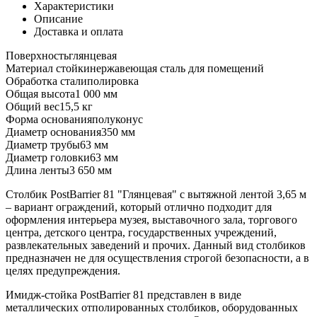
Характеристики
Описание
Доставка и оплата
Поверхность
глянцевая
Материал стойки
нержавеющая сталь для помещений
Обработка стали
полировка
Общая высота
1 000 мм
Общий вес
15,5 кг
Форма основания
полуконус
Диаметр основания
350 мм
Диаметр трубы
63 мм
Диаметр головки
63 мм
Длина ленты
3 650 мм
Столбик PostBarrier 81 "Глянцевая" с вытяжной лентой 3,65 м
– вариант ограждений, который отлично подходит для
оформления интерьера музея, выставочного зала, торгового
центра, детского центра, государственных учреждений,
развлекательных заведений и прочих. Данный вид столбиков
предназначен не для осуществления строгой безопасности, а в
целях предупреждения.
Имидж-стойка PostBarrier 81 представлен в виде
металлических отполированных столбиков, оборудованных