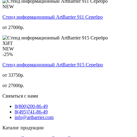
NEW
Стенд информационный АrtBarrier 911 Серебро
от
27000
р.
ХИТ
NEW
-25%
Стенд информационный АrtBarrier 915 Серебро
от 33750р.
от
27000
р.
Связаться с нами
8(800)
200-86-49
8(495)
741-86-49
info@artbarrier.com
Каталог продукции