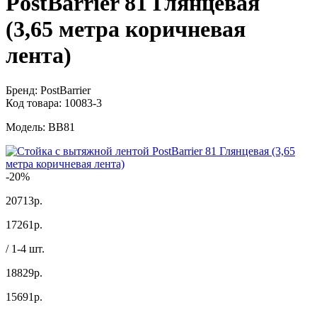
PostBarrier 81 Глянцевая
(3,65 метра коричневая
лента)
Бренд:
PostBarrier
Код товара:
10083-3
Модель:
BB81
-20%
20713р.
17261
р.
/ 1-4 шт.
18829р.
15691
р.