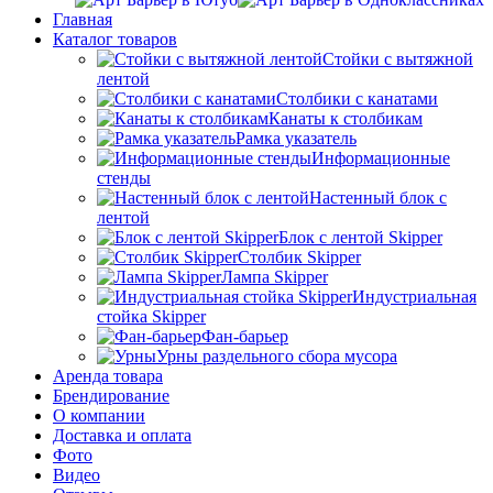
Главная
Каталог товаров
Стойки с вытяжной
лентой
Столбики с канатами
Канаты к столбикам
Рамка указатель
Информационные
стенды
Настенный блок с
лентой
Блок с лентой Skipper
Столбик Skipper
Лампа Skipper
Индустриальная
стойка Skipper
Фан-барьер
Урны раздельного сбора мусора
Аренда товара
Брендирование
О компании
Доставка и оплата
Фото
Видео