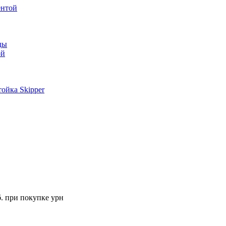
ентой
ды
ой
ойка Skipper