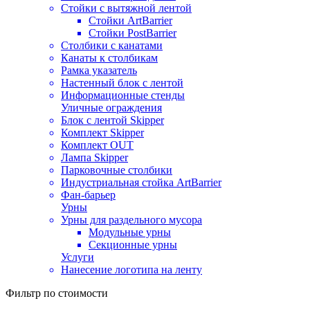
Стойки с вытяжной лентой
Стойки ArtBarrier
Стойки PostBarrier
Столбики с канатами
Канаты к столбикам
Рамка указатель
Настенный блок с лентой
Информационные стенды
Уличные ограждения
Блок с лентой Skipper
Комплект Skipper
Комплект OUT
Лампа Skipper
Парковочные столбики
Индустриальная стойка ArtBarrier
Фан-барьер
Урны
Урны для раздельного мусора
Модульные урны
Секционные урны
Услуги
Нанесение логотипа на ленту
Фильтр по стоимости