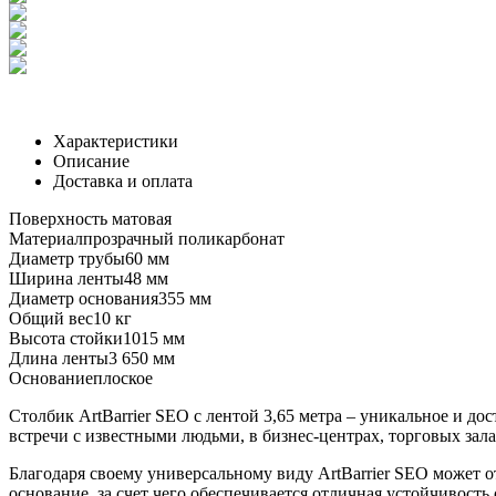
Характеристики
Описание
Доставка и оплата
Поверхность
матовая
Материал
прозрачный поликарбонат
Диаметр трубы
60 мм
Ширина ленты
48 мм
Диаметр основания
355 мм
Общий вес
10 кг
Высота стойки
1015 мм
Длина ленты
3 650 мм
Основание
плоское
Столбик ArtBarrier SEO с лентой 3,65 метра – уникальное и д
встречи с известными людьми, в бизнес-центрах, торговых за
Благодаря своему универсальному виду ArtBarrier SEO может 
основание, за счет чего обеспечивается отличная устойчивость