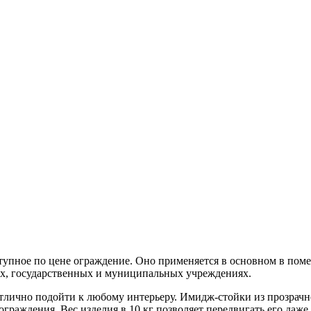
оступное по цене ограждение. Оно применяется в основном в пом
лах, государственных и муниципальных учреждениях.
отлично подойти к любому интерьеру. Имидж-стойки из прозрачн
 ограждения. Вес изделия в 10 кг позволяет передвигать его даж