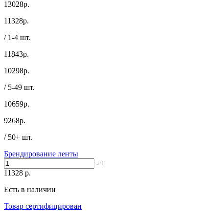
13028р.
11328
р.
/ 1-4 шт.
11843р.
10298
р.
/ 5-49 шт.
10659р.
9268
р.
/ 50+ шт.
Брендирование ленты
-
+
11328
р.
Есть в наличии
Товар сертифицирован