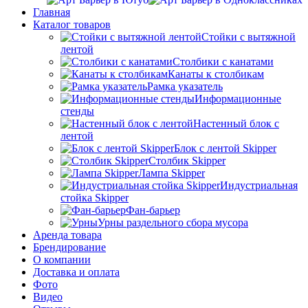
Главная
Каталог товаров
Стойки с вытяжной
лентой
Столбики с канатами
Канаты к столбикам
Рамка указатель
Информационные
стенды
Настенный блок с
лентой
Блок с лентой Skipper
Столбик Skipper
Лампа Skipper
Индустриальная
стойка Skipper
Фан-барьер
Урны раздельного сбора мусора
Аренда товара
Брендирование
О компании
Доставка и оплата
Фото
Видео