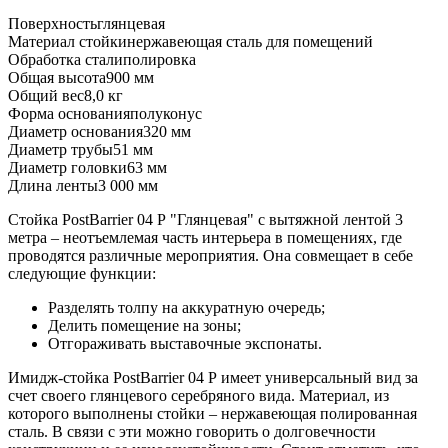
Поверхность
глянцевая
Материал стойки
нержавеющая сталь для помещений
Обработка стали
полировка
Общая высота
900 мм
Общий вес
8,0 кг
Форма основания
полуконус
Диаметр основания
320 мм
Диаметр трубы
51 мм
Диаметр головки
63 мм
Длина ленты
3 000 мм
Стойка PostBarrier 04 Р "Глянцевая" с вытяжной лентой 3
метра – неотъемлемая часть интерьера в помещениях, где
проводятся различные мероприятия. Она совмещает в себе
следующие функции:
Разделять толпу на аккуратную очередь;
Делить помещение на зоны;
Отгораживать выставочные экспонаты.
Имидж-стойка PostBarrier 04 Р имеет универсальный вид за
счет своего глянцевого серебряного вида. Материал, из
которого выполнены стойки – нержавеющая полированная
сталь. В связи с эти можно говорить о долговечности