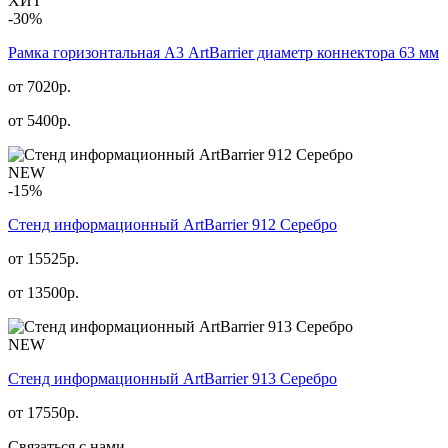
ХИТ
-30%
Рамка горизонтальная А3 ArtBarrier диаметр коннектора 63 мм
от 7020р.
от
5400
р.
NEW
-15%
Стенд информационный АrtBarrier 912 Серебро
от 15525р.
от
13500
р.
NEW
Стенд информационный АrtBarrier 913 Серебро
от
17550
р.
Связаться с нами