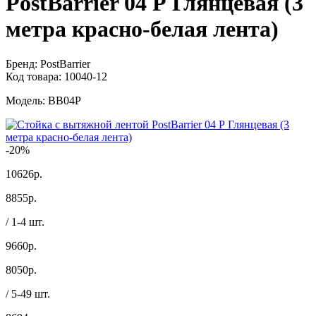
PostBarrier 04 Р Глянцевая (3
метра красно-белая лента)
Бренд:
PostBarrier
Код товара:
10040-12
Модель:
BB04P
-20%
10626р.
8855
р.
/ 1-4 шт.
9660р.
8050
р.
/ 5-49 шт.