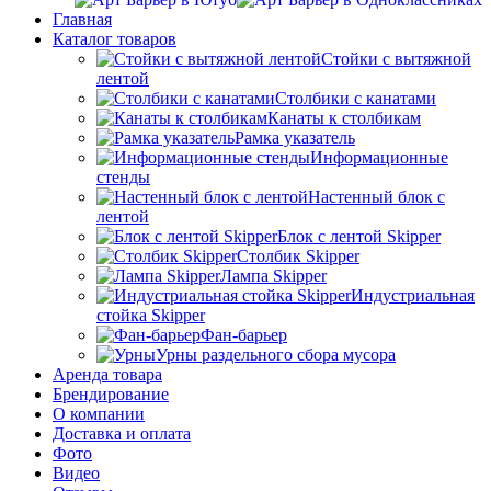
Главная
Каталог товаров
Стойки с вытяжной
лентой
Столбики с канатами
Канаты к столбикам
Рамка указатель
Информационные
стенды
Настенный блок с
лентой
Блок с лентой Skipper
Столбик Skipper
Лампа Skipper
Индустриальная
стойка Skipper
Фан-барьер
Урны раздельного сбора мусора
Аренда товара
Брендирование
О компании
Доставка и оплата
Фото
Видео