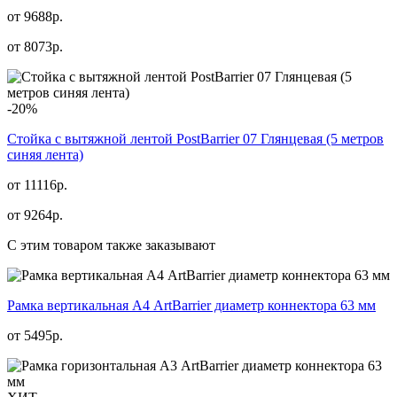
от 9688р.
от
8073
р.
-20%
Стойка с вытяжной лентой PostBarrier 07 Глянцевая (5 метров
синяя лента)
от 11116р.
от
9264
р.
С этим товаром также заказывают
Рамка вертикальная А4 ArtBarrier диаметр коннектора 63 мм
от
5495
р.