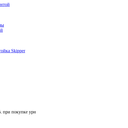
ентой
ды
ой
ойка Skipper