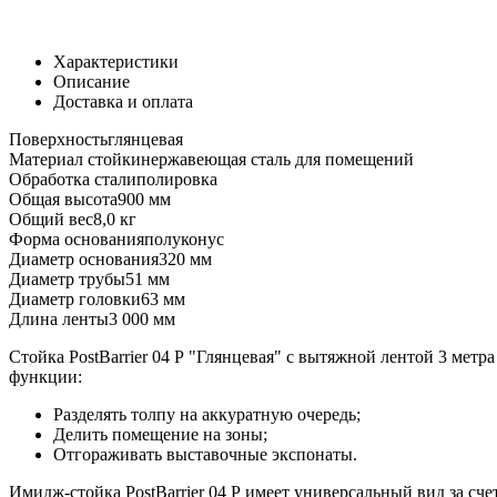
Характеристики
Описание
Доставка и оплата
Поверхность
глянцевая
Материал стойки
нержавеющая сталь для помещений
Обработка стали
полировка
Общая высота
900 мм
Общий вес
8,0 кг
Форма основания
полуконус
Диаметр основания
320 мм
Диаметр трубы
51 мм
Диаметр головки
63 мм
Длина ленты
3 000 мм
Стойка PostBarrier 04 Р "Глянцевая" с вытяжной лентой 3 мет
функции:
Разделять толпу на аккуратную очередь;
Делить помещение на зоны;
Отгораживать выставочные экспонаты.
Имидж-стойка PostBarrier 04 Р имеет универсальный вид за сче