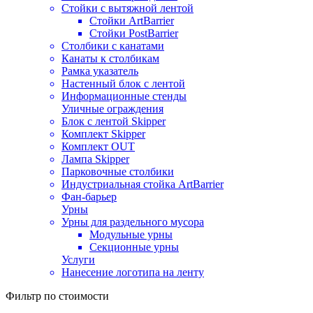
Стойки с вытяжной лентой
Стойки ArtBarrier
Стойки PostBarrier
Столбики с канатами
Канаты к столбикам
Рамка указатель
Настенный блок с лентой
Информационные стенды
Уличные ограждения
Блок с лентой Skipper
Комплект Skipper
Комплект OUT
Лампа Skipper
Парковочные столбики
Индустриальная стойка ArtBarrier
Фан-барьер
Урны
Урны для раздельного мусора
Модульные урны
Секционные урны
Услуги
Нанесение логотипа на ленту
Фильтр по стоимости