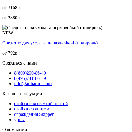
от 3168р.
от
2880
р.
NEW
Средство для ухода за нержавейкой (полироль)
от
792
р.
Связаться с нами
8(800)
200-86-49
8(495)
741-86-49
info@artbarrier.com
Каталог продукции
стойки с вытяжкой лентой
стойки с канатом
ограждения Skipper
урны
О компании