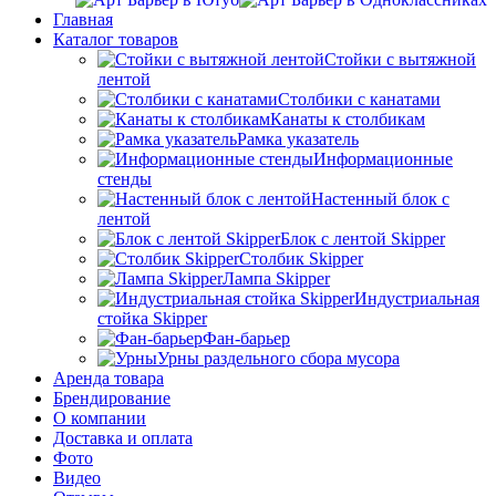
Главная
Каталог товаров
Стойки с вытяжной
лентой
Столбики с канатами
Канаты к столбикам
Рамка указатель
Информационные
стенды
Настенный блок с
лентой
Блок с лентой Skipper
Столбик Skipper
Лампа Skipper
Индустриальная
стойка Skipper
Фан-барьер
Урны раздельного сбора мусора
Аренда товара
Брендирование
О компании
Доставка и оплата
Фото
Видео