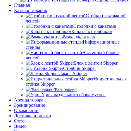
Главная
Каталог товаров
Стойки с вытяжной
лентой
Столбики с канатами
Канаты к столбикам
Рамка указатель
Информационные
стенды
Настенный блок с
лентой
Блок с лентой Skipper
Столбик Skipper
Лампа Skipper
Индустриальная
стойка Skipper
Фан-барьер
Урны раздельного сбора мусора
Аренда товара
Брендирование
О компании
Доставка и оплата
Фото
Видео