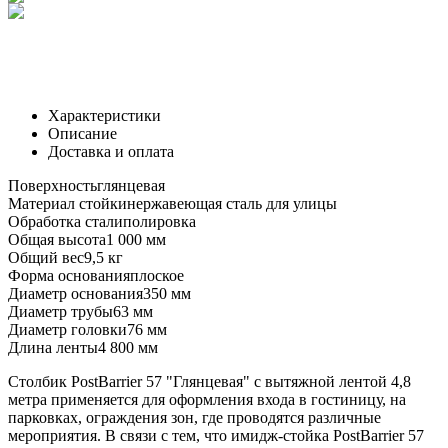
Характеристики
Описание
Доставка и оплата
Поверхность
глянцевая
Материал стойки
нержавеющая сталь для улицы
Обработка стали
полировка
Общая высота
1 000 мм
Общий вес
9,5 кг
Форма основания
плоское
Диаметр основания
350 мм
Диаметр трубы
63 мм
Диаметр головки
76 мм
Длина ленты
4 800 мм
Столбик PostBarrier 57 "Глянцевая" с вытяжной лентой 4,8
метра применяется для оформления входа в гостиницу, на
парковках, ограждения зон, где проводятся различные
мероприятия. В связи с тем, что имидж-стойка PostBarrier 57