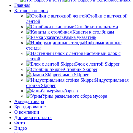
Главная
Каталог товаров
Стойки с вытяжной
лентой
Столбики с канатами
Канаты к столбикам
Рамка указатель
Информационные
стенды
Настенный блок с
лентой
Блок с лентой Skipper
Столбик Skipper
Лампа Skipper
Индустриальная
стойка Skipper
Фан-барьер
Урны раздельного сбора мусора
Аренда товара
Брендирование
О компании
Доставка и оплата
Фото
Видео