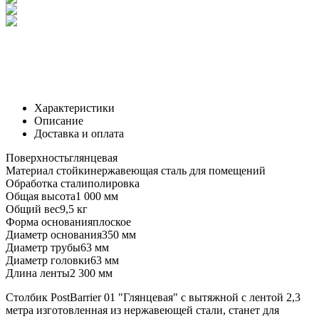
Характеристики
Описание
Доставка и оплата
Поверхность
глянцевая
Материал стойки
нержавеющая сталь для помещений
Обработка стали
полировка
Общая высота
1 000 мм
Общий вес
9,5 кг
Форма основания
плоское
Диаметр основания
350 мм
Диаметр трубы
63 мм
Диаметр головки
63 мм
Длина ленты
2 300 мм
Столбик PostBarrier 01 "Глянцевая" с вытяжной с лентой 2,3
метра изготовленная из нержавеющей стали, станет для