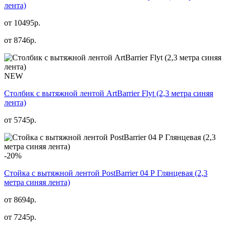
лента)
от 10495р.
от
8746
р.
NEW
Столбик с вытяжной лентой ArtBarrier Flyt (2,3 метра синяя
лента)
от
5745
р.
-20%
Стойка с вытяжной лентой PostBarrier 04 Р Глянцевая (2,3
метра синяя лента)
от 8694р.
от
7245
р.