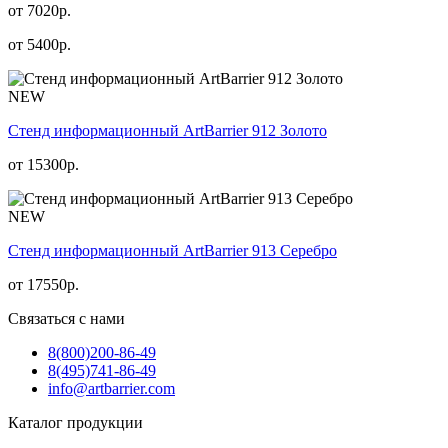
от 7020р.
от
5400
р.
NEW
Стенд информационный АrtBarrier 912 Золото
от
15300
р.
NEW
Стенд информационный АrtBarrier 913 Серебро
от
17550
р.
Связаться с нами
8(800)
200-86-49
8(495)
741-86-49
info@artbarrier.com
Каталог продукции