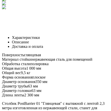
Характеристики
Описание
Доставка и оплата
Поверхность
глянцевая
Материал стойки
нержавеющая сталь для помещений
Обработка стали
полировка
Общая высота
1 000 мм
Общий вес
9,5 кг
Форма основания
плоское
Диаметр основания
350 мм
Диаметр трубы
63 мм
Диаметр головки
63 мм
Длина ленты
2 300 мм
Столбик PostBarrier 01 "Глянцевая" с вытяжной с лентой 2,3
метра изготовленная из нержавеющей стали, станет для