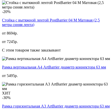
-20%
Стойка с вытяжной лентой PostBarrier 04 M Матовая (2,5
метра синяя лента)
от 8694р.
от
7245
р.
С этим товаром также заказывают
Рамка вертикальная А4 ArtBarrier диаметр коннектора 63 мм
от
5495
р.
ХИТ
-30%
Рамка горизонтальная А3 ArtBarrier диаметр коннектора 63 мм