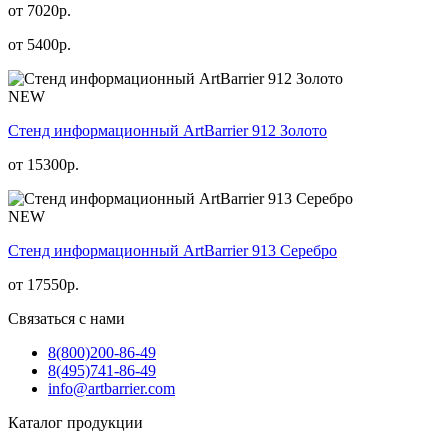
от 7020р.
от
5400
р.
NEW
Стенд информационный АrtBarrier 912 Золото
от
15300
р.
NEW
Стенд информационный АrtBarrier 913 Серебро
от
17550
р.
Связаться с нами
8(800)
200-86-49
8(495)
741-86-49
info@artbarrier.com
Каталог продукции