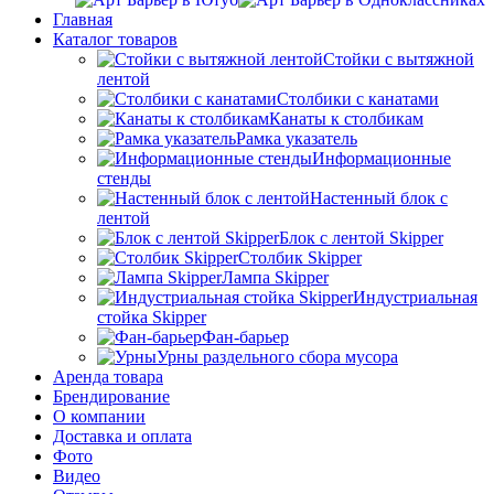
Главная
Каталог товаров
Стойки с вытяжной
лентой
Столбики с канатами
Канаты к столбикам
Рамка указатель
Информационные
стенды
Настенный блок с
лентой
Блок с лентой Skipper
Столбик Skipper
Лампа Skipper
Индустриальная
стойка Skipper
Фан-барьер
Урны раздельного сбора мусора
Аренда товара
Брендирование
О компании
Доставка и оплата
Фото
Видео