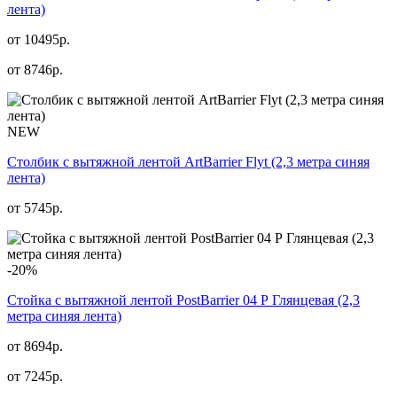
лента)
от 10495р.
от
8746
р.
NEW
Столбик с вытяжной лентой ArtBarrier Flyt (2,3 метра синяя
лента)
от
5745
р.
-20%
Стойка с вытяжной лентой PostBarrier 04 Р Глянцевая (2,3
метра синяя лента)
от 8694р.
от
7245
р.