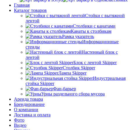
Главная
Каталог товаров
Стойки с вытяжной
лентой
Столбики с канатами
Канаты к столбикам
Рамка указатель
Информационные
стенды
Настенный блок с
лентой
Блок с лентой Skipper
Столбик Skipper
Лампа Skipper
Индустриальная
стойка Skipper
Фан-барьер
Урны раздельного сбора мусора
Аренда товара
Брендирование
О компании
Доставка и оплата
Фото
Видео