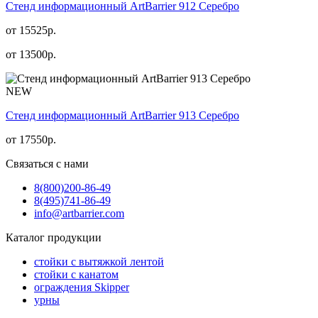
Стенд информационный АrtBarrier 912 Серебро
от 15525р.
от
13500
р.
NEW
Стенд информационный АrtBarrier 913 Серебро
от
17550
р.
Связаться с нами
8(800)
200-86-49
8(495)
741-86-49
info@artbarrier.com
Каталог продукции
стойки с вытяжкой лентой
стойки с канатом
ограждения Skipper
урны