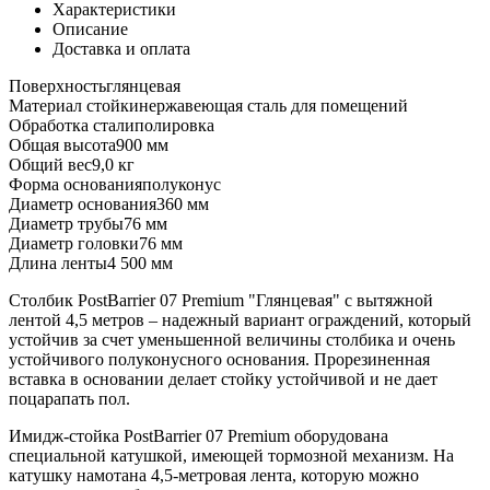
Характеристики
Описание
Доставка и оплата
Поверхность
глянцевая
Материал стойки
нержавеющая сталь для помещений
Обработка стали
полировка
Общая высота
900 мм
Общий вес
9,0 кг
Форма основания
полуконус
Диаметр основания
360 мм
Диаметр трубы
76 мм
Диаметр головки
76 мм
Длина ленты
4 500 мм
Столбик PostBarrier 07 Premium "Глянцевая" с вытяжной
лентой 4,5 метров – надежный вариант ограждений, который
устойчив за счет уменьшенной величины столбика и очень
устойчивого полуконусного основания. Прорезиненная
вставка в основании делает стойку устойчивой и не дает
поцарапать пол.
Имидж-стойка PostBarrier 07 Premium оборудована
специальной катушкой, имеющей тормозной механизм. На
катушку намотана 4,5-метровая лента, которую можно