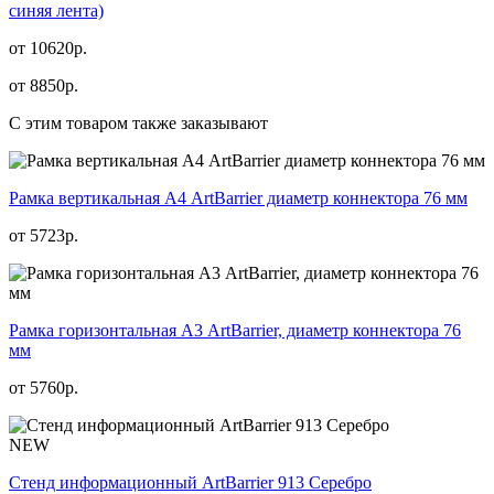
синяя лента)
от 10620р.
от
8850
р.
С этим товаром также заказывают
Рамка вертикальная А4 ArtBarrier диаметр коннектора 76 мм
от
5723
р.
Рамка горизонтальная А3 ArtBarrier, диаметр коннектора 76
мм
от
5760
р.
NEW
Стенд информационный АrtBarrier 913 Серебро