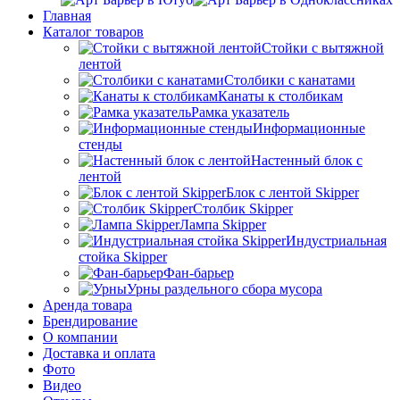
Главная
Каталог товаров
Стойки с вытяжной
лентой
Столбики с канатами
Канаты к столбикам
Рамка указатель
Информационные
стенды
Настенный блок с
лентой
Блок с лентой Skipper
Столбик Skipper
Лампа Skipper
Индустриальная
стойка Skipper
Фан-барьер
Урны раздельного сбора мусора
Аренда товара
Брендирование
О компании
Доставка и оплата
Фото
Видео