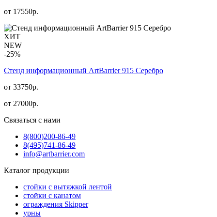
от
17550
р.
ХИТ
NEW
-25%
Стенд информационный АrtBarrier 915 Серебро
от 33750р.
от
27000
р.
Связаться с нами
8(800)
200-86-49
8(495)
741-86-49
info@artbarrier.com
Каталог продукции
стойки с вытяжкой лентой
стойки с канатом
ограждения Skipper
урны