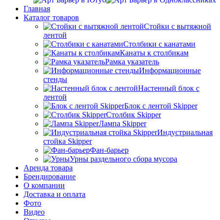
Главная
Каталог товаров
Стойки с вытяжной
лентой
Столбики с канатами
Канаты к столбикам
Рамка указатель
Информационные
стенды
Настенный блок с
лентой
Блок с лентой Skipper
Столбик Skipper
Лампа Skipper
Индустриальная
стойка Skipper
Фан-барьер
Урны раздельного сбора мусора
Аренда товара
Брендирование
О компании
Доставка и оплата
Фото
Видео