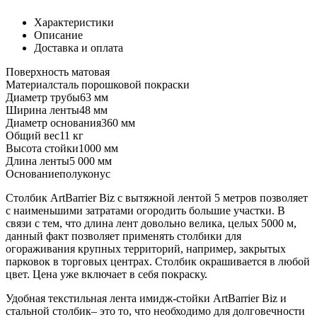
Характеристики
Описание
Доставка и оплата
Поверхность
матовая
Материал
сталь порошковой покраски
Диаметр трубы
63 мм
Ширина ленты
48 мм
Диаметр основания
360 мм
Общий вес
11 кг
Высота стойки
1000 мм
Длина ленты
5 000 мм
Основание
полуконус
Столбик ArtBarrier Biz с вытяжной лентой 5 метров позволяет
с наименьшими затратами огородить большие участки. В
связи с тем, что длина лент довольно велика, целых 5000 м,
данный факт позволяет применять столбики для
огораживания крупных территорий, например, закрытых
парковок в торговых центрах. Столбик окрашивается в любой
цвет. Цена уже включает в себя покраску.
Удобная текстильная лента имидж-стойки ArtBarrier Biz и
стальной столбик– это то, что необходимо для долговечности