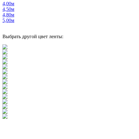
4,00м
4,50м
4,80м
5,00м
Выбрать другой цвет ленты: