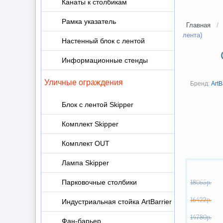
Канаты к столбикам
Рамка указатель
/
Главная
лента)
Настенный блок с лентой
Информационные стенды
Уличные ограждения
Бренд:
ArtB
Блок с лентой Skipper
Комплект Skipper
Комплект OUT
Лампа Skipper
ХИТ
Парковочные столбики
18065р.
NEW
16422р.
Индустриальная стойка ArtBarrier
-20%
14780р.
Фан-барьер