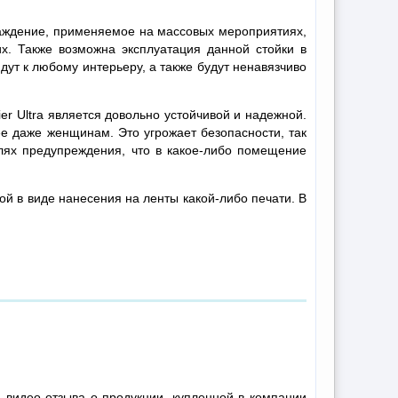
ограждение, применяемое на массовых мероприятиях,
х. Также возможна эксплуатация данной стойки в
дут к любому интерьеру, а также будут ненавязчиво
ier Ultra является довольно устойчивой и надежной.
ее даже женщинам. Это угрожает безопасности, так
лях предупреждения, что в какое-либо помещение
ой в виде нанесения на ленты какой-либо печати. В
 видео отзыва о продукции, купленной в компании