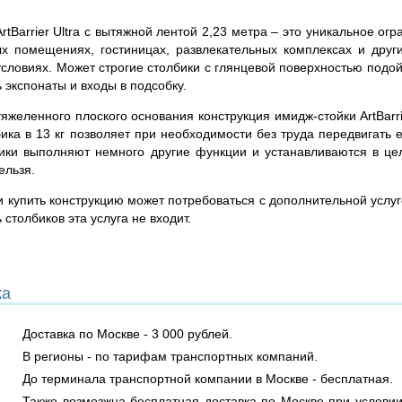
rtBarrier Ultra с вытяжной лентой 2,23 метра – это уникальное 
х помещениях, гостиницах, развлекательных комплексах и други
словиях. Может строгие столбики с глянцевой поверхностью подой
 экспонаты и входы в подсобку.
тяжеленного плоского основания конструкция имидж-стойки ArtBarr
ика в 13 кг позволяет при необходимости без труда передвигать 
бики выполняют немного другие функции и устанавливаются в це
ельзя.
и купить конструкцию может потребоваться с дополнительной услуг
 столбиков эта услуга не входит.
ка
Доставка по Москве - 3 000 рублей.
В регионы - по тарифам транспортных компаний.
До терминала транспортной компании в Москве - бесплатная.
Также возмозжна бесплатная доставка по Москве при условии