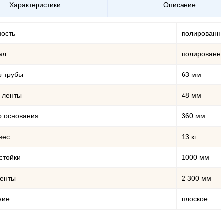
Характеристики
Описание
ность
полированн
ал
полированн
р трубы
63 мм
 ленты
48 мм
р основания
360 мм
вес
13 кг
стойки
1000 мм
ленты
2 300 мм
ние
плоское