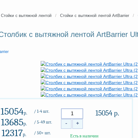
/
/
Стойки с вытяжной лентой
Стойки с вытяжной лентой ArtBarrier
Столбик с вытяжной лентой ArtBarrier Ul
arrier
15054
/ 1-4 шт.
15054
р.
р.
13685
/ 5-49 шт.
-
+
р.
12317
/ 50+ шт.
р.
Есть в наличии