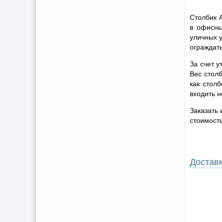
Столбик A
в офисны
уличных у
ограждать
За счет у
Вес столб
как стол
входить н
Заказать 
стоимость
Достав