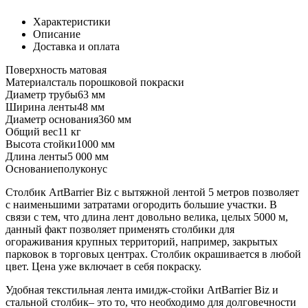
Характеристики
Описание
Доставка и оплата
Поверхность
матовая
Материал
сталь порошковой покраски
Диаметр трубы
63 мм
Ширина ленты
48 мм
Диаметр основания
360 мм
Общий вес
11 кг
Высота стойки
1000 мм
Длина ленты
5 000 мм
Основание
полуконус
Столбик ArtBarrier Biz с вытяжной лентой 5 метров позволяет
с наименьшими затратами огородить большие участки. В
связи с тем, что длина лент довольно велика, целых 5000 м,
данный факт позволяет применять столбики для
огораживания крупных территорий, например, закрытых
парковок в торговых центрах. Столбик окрашивается в любой
цвет. Цена уже включает в себя покраску.
Удобная текстильная лента имидж-стойки ArtBarrier Biz и
стальной столбик– это то, что необходимо для долговечности