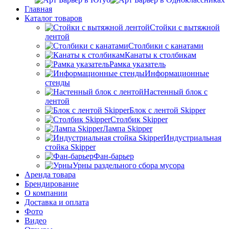
Главная
Каталог товаров
Стойки с вытяжной
лентой
Столбики с канатами
Канаты к столбикам
Рамка указатель
Информационные
стенды
Настенный блок с
лентой
Блок с лентой Skipper
Столбик Skipper
Лампа Skipper
Индустриальная
стойка Skipper
Фан-барьер
Урны раздельного сбора мусора
Аренда товара
Брендирование
О компании
Доставка и оплата
Фото
Видео