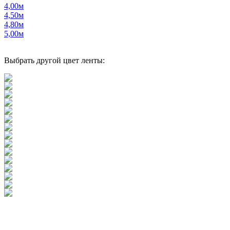
4,00м
4,50м
4,80м
5,00м
Выбрать другой цвет ленты: