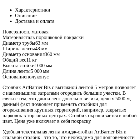
Характеристики
Описание
Доставка и оплата
Поверхность
матовая
Материал
сталь порошковой покраски
Диаметр трубы
63 мм
Ширина ленты
48 мм
Диаметр основания
360 мм
Общий вес
11 кг
Высота стойки
1000 мм
Длина ленты
5 000 мм
Основание
полуконус
Столбик ArtBarrier Biz с вытяжной лентой 5 метров позволяет
с наименьшими затратами огородить большие участки. В
связи с тем, что длина лент довольно велика, целых 5000 м,
данный факт позволяет применять столбики для
огораживания крупных территорий, например, закрытых
парковок в торговых центрах. Столбик окрашивается в любой
цвет. Цена уже включает в себя покраску.
Удобная текстильная лента имидж-стойки ArtBarrier Biz и
стальной столбик– это то, что необходимо для долговечности