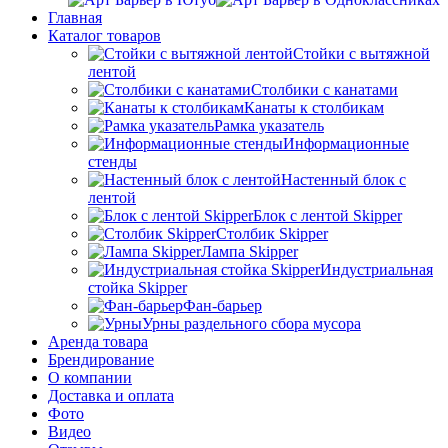
Главная
Каталог товаров
Стойки с вытяжной
лентой
Столбики с канатами
Канаты к столбикам
Рамка указатель
Информационные
стенды
Настенный блок с
лентой
Блок с лентой Skipper
Столбик Skipper
Лампа Skipper
Индустриальная
стойка Skipper
Фан-барьер
Урны раздельного сбора мусора
Аренда товара
Брендирование
О компании
Доставка и оплата
Фото
Видео