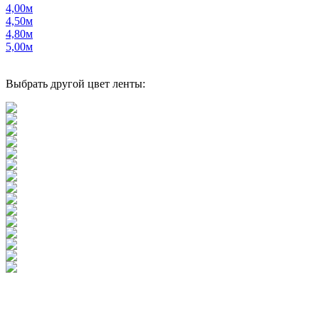
4,00м
4,50м
4,80м
5,00м
Выбрать другой цвет ленты: