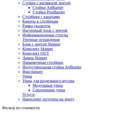
Стойки с вытяжной лентой
Стойки ArtBarrier
Стойки PostBarrier
Столбики с канатами
Канаты к столбикам
Рамка указатель
Настенный блок с лентой
Информационные стенды
Уличные ограждения
Блок с лентой Skipper
Комплект Skipper
Комплект OUT
Лампа Skipper
Парковочные столбики
Индустриальная стойка ArtBarrier
Фан-барьер
Урны
Урны для раздельного мусора
Модульные урны
Секционные урны
Услуги
Нанесение логотипа на ленту
Фильтр по стоимости