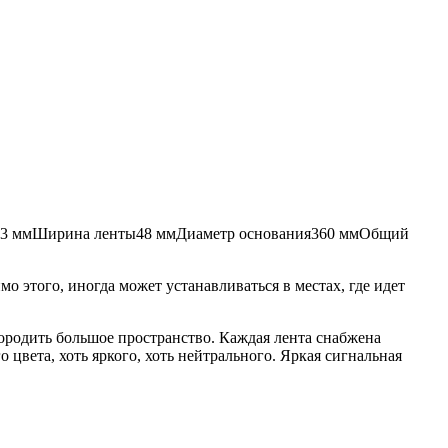
3 мм
Ширина ленты
48 мм
Диаметр основания
360 мм
Общий
мо этого, иногда может устанавливаться в местах, где идет
городить большое пространство. Каждая лента снабжена
цвета, хоть яркого, хоть нейтрального. Яркая сигнальная