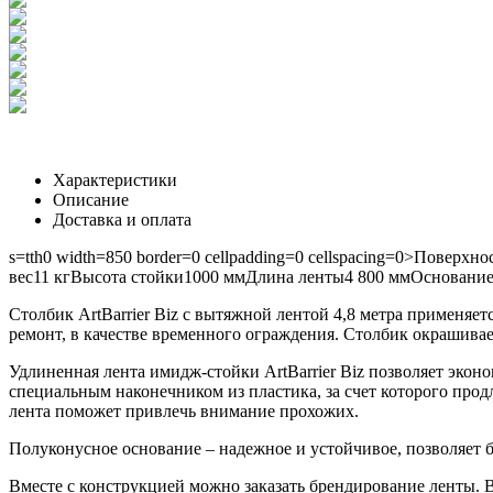
Характеристики
Описание
Доставка и оплата
s=tth0 width=850 border=0 cellpadding=0 cellspacing=0>
Поверхно
вес
11 кг
Высота стойки
1000 мм
Длина ленты
4 800 мм
Основани
Столбик ArtBarrier Biz с вытяжной лентой 4,8 метра применяет
ремонт, в качестве временного ограждения. Столбик окрашивает
Удлиненная лента имидж-стойки ArtBarrier Biz позволяет экон
специальным наконечником из пластика, за счет которого продл
лента поможет привлечь внимание прохожих.
Полуконусное основание – надежное и устойчивое, позволяет б
Вместе с конструкцией можно заказать брендирование ленты. В