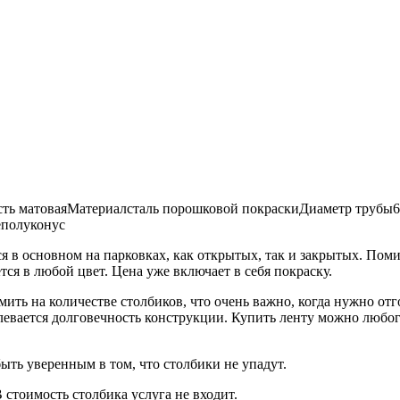
сть
матовая
Материал
сталь порошковой покраски
Диаметр трубы
6
е
полуконус
ся в основном на парковках, как открытых, так и закрытых. Поми
ся в любой цвет. Цена уже включает в себя покраску.
омить на количестве столбиков, что очень важно, когда нужно от
евается долговечность конструкции. Купить ленту можно любого 
ыть уверенным в том, что столбики не упадут.
 стоимость столбика услуга не входит.