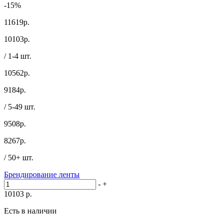
-15%
11619р.
10103
р.
/ 1-4 шт.
10562р.
9184
р.
/ 5-49 шт.
9508р.
8267
р.
/ 50+ шт.
Брендирование ленты
-
+
10103
р.
Есть в наличии