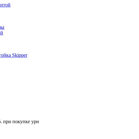
ентой
ды
ой
ойка Skipper