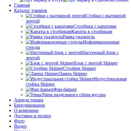
Главная
Каталог товаров
Стойки с вытяжной
лентой
Столбики с канатами
Канаты к столбикам
Рамка указатель
Информационные
стенды
Настенный блок с
лентой
Блок с лентой Skipper
Столбик Skipper
Лампа Skipper
Индустриальная
стойка Skipper
Фан-барьер
Урны раздельного сбора мусора
Аренда товара
Брендирование
О компании
Доставка и оплата
Фото
Видео