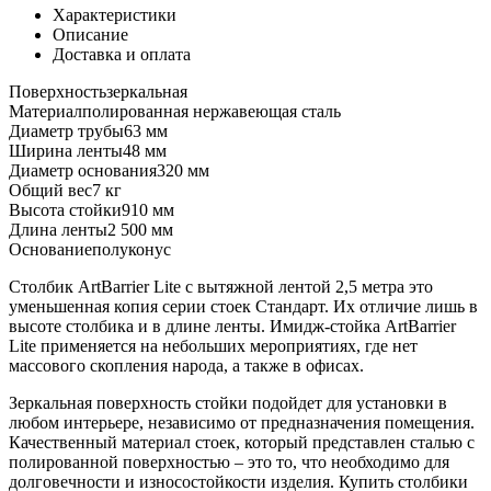
Характеристики
Описание
Доставка и оплата
Поверхность
зеркальная
Материал
полированная нержавеющая сталь
Диаметр трубы
63 мм
Ширина ленты
48 мм
Диаметр основания
320 мм
Общий вес
7 кг
Высота стойки
910 мм
Длина ленты
2 500 мм
Основание
полуконус
Столбик ArtBarrier Lite с вытяжной лентой 2,5 метра это
уменьшенная копия серии стоек Стандарт. Их отличие лишь в
высоте столбика и в длине ленты. Имидж-стойка ArtBarrier
Lite применяется на небольших мероприятиях, где нет
массового скопления народа, а также в офисах.
Зеркальная поверхность стойки подойдет для установки в
любом интерьере, независимо от предназначения помещения.
Качественный материал стоек, который представлен сталью с
полированной поверхностью – это то, что необходимо для
долговечности и износостойкости изделия. Купить столбики