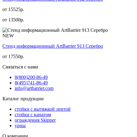
от 15525р.
от
13500
р.
NEW
Стенд информационный АrtBarrier 913 Серебро
от
17550
р.
Связаться с нами
8(800)
200-86-49
8(495)
741-86-49
info@artbarrier.com
Каталог продукции
стойки с вытяжкой лентой
стойки с канатом
ограждения Skipper
урны
О компании