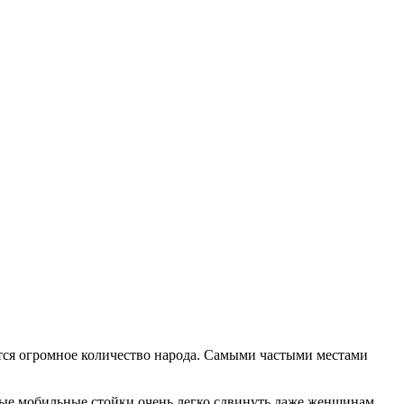
ается огромное количество народа. Самыми частыми местами
ные мобильные стойки очень легко сдвинуть даже женщинам.