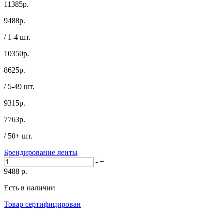
11385р.
9488
р.
/ 1-4 шт.
10350р.
8625
р.
/ 5-49 шт.
9315р.
7763
р.
/ 50+ шт.
Брендирование ленты
-
+
9488
р.
Есть в наличии
Товар сертифицирован