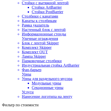
Стойки с вытяжной лентой
Стойки ArtBarrier
Стойки PostBarrier
Столбики с канатами
Канаты к столбикам
Рамка указатель
Настенный блок с лентой
Информационные стенды
Уличные ограждения
Блок с лентой Skipper
Комплект Skipper
Комплект OUT
Лампа Skipper
Парковочные столбики
Индустриальная стойка ArtBarrier
Фан-барьер
Урны
Урны для раздельного мусора
Модульные урны
Секционные урны
Услуги
Нанесение логотипа на ленту
Фильтр по стоимости