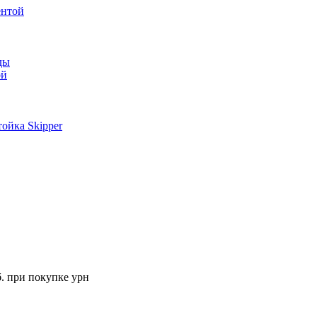
ентой
ды
ой
ойка Skipper