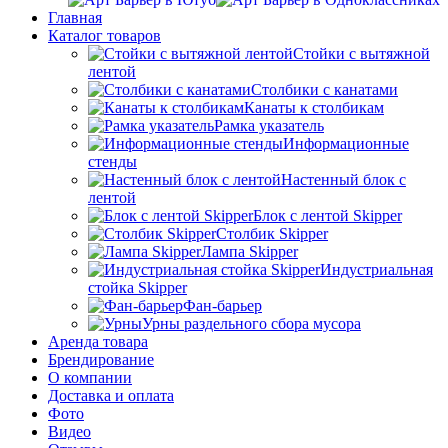
Главная
Каталог товаров
Стойки с вытяжной
лентой
Столбики с канатами
Канаты к столбикам
Рамка указатель
Информационные
стенды
Настенный блок с
лентой
Блок с лентой Skipper
Столбик Skipper
Лампа Skipper
Индустриальная
стойка Skipper
Фан-барьер
Урны раздельного сбора мусора
Аренда товара
Брендирование
О компании
Доставка и оплата
Фото
Видео