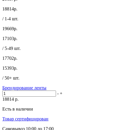
18814
р.
/ 1-4 шт.
19669р.
17103
р.
/ 5-49 шт.
17702р.
15393
р.
/ 50+ шт.
Брендирование ленты
-
+
18814
р.
Есть в наличии
Товар сертифицирован
Самовывоз
10:00 до 17:00