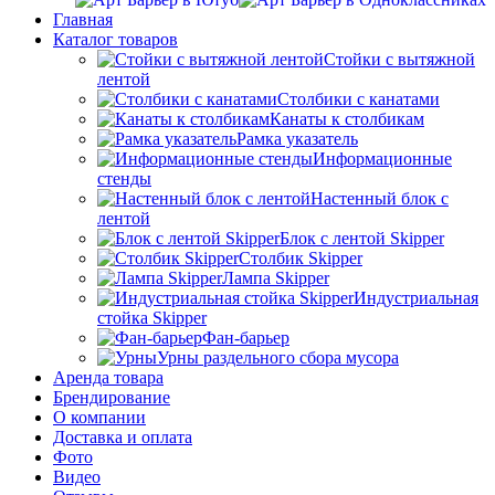
Главная
Каталог товаров
Стойки с вытяжной
лентой
Столбики с канатами
Канаты к столбикам
Рамка указатель
Информационные
стенды
Настенный блок с
лентой
Блок с лентой Skipper
Столбик Skipper
Лампа Skipper
Индустриальная
стойка Skipper
Фан-барьер
Урны раздельного сбора мусора
Аренда товара
Брендирование
О компании
Доставка и оплата
Фото
Видео