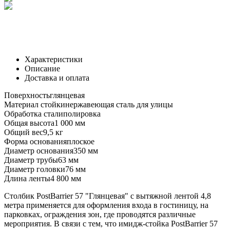
Характеристики
Описание
Доставка и оплата
Поверхность
глянцевая
Материал стойки
нержавеющая сталь для улицы
Обработка стали
полировка
Общая высота
1 000 мм
Общий вес
9,5 кг
Форма основания
плоское
Диаметр основания
350 мм
Диаметр трубы
63 мм
Диаметр головки
76 мм
Длина ленты
4 800 мм
Столбик PostBarrier 57 "Глянцевая" с вытяжной лентой 4,8
метра применяется для оформления входа в гостиницу, на
парковках, ограждения зон, где проводятся различные
мероприятия. В связи с тем, что имидж-стойка PostBarrier 57