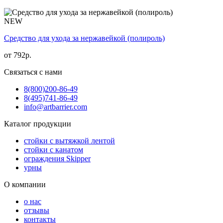
NEW
Средство для ухода за нержавейкой (полироль)
от
792
р.
Связаться с нами
8(800)
200-86-49
8(495)
741-86-49
info@artbarrier.com
Каталог продукции
стойки с вытяжкой лентой
стойки с канатом
ограждения Skipper
урны
О компании
о нас
отзывы
контакты