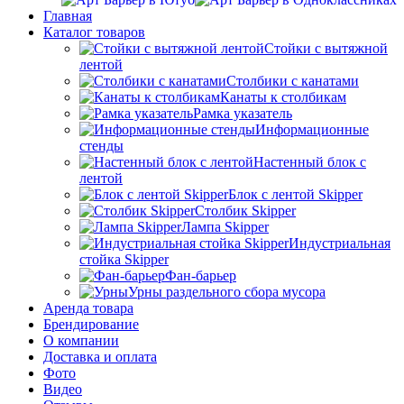
Главная
Каталог товаров
Стойки с вытяжной
лентой
Столбики с канатами
Канаты к столбикам
Рамка указатель
Информационные
стенды
Настенный блок с
лентой
Блок с лентой Skipper
Столбик Skipper
Лампа Skipper
Индустриальная
стойка Skipper
Фан-барьер
Урны раздельного сбора мусора
Аренда товара
Брендирование
О компании
Доставка и оплата
Фото
Видео