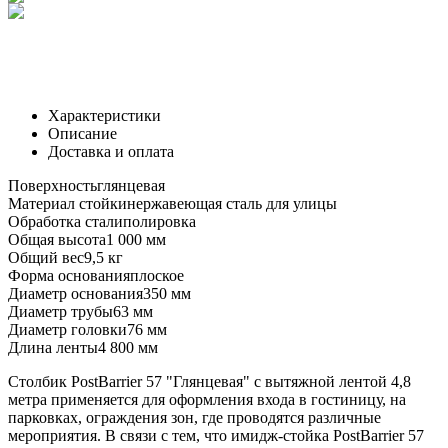
Характеристики
Описание
Доставка и оплата
Поверхность
глянцевая
Материал стойки
нержавеющая сталь для улицы
Обработка стали
полировка
Общая высота
1 000 мм
Общий вес
9,5 кг
Форма основания
плоское
Диаметр основания
350 мм
Диаметр трубы
63 мм
Диаметр головки
76 мм
Длина ленты
4 800 мм
Столбик PostBarrier 57 "Глянцевая" с вытяжной лентой 4,8
метра применяется для оформления входа в гостиницу, на
парковках, ограждения зон, где проводятся различные
мероприятия. В связи с тем, что имидж-стойка PostBarrier 57