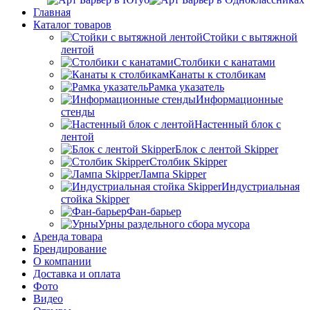
Главная
Каталог товаров
Стойки с вытяжной
лентой
Столбики с канатами
Канаты к столбикам
Рамка указатель
Информационные
стенды
Настенный блок с
лентой
Блок с лентой Skipper
Столбик Skipper
Лампа Skipper
Индустриальная
стойка Skipper
Фан-барьер
Урны раздельного сбора мусора
Аренда товара
Брендирование
О компании
Доставка и оплата
Фото
Видео