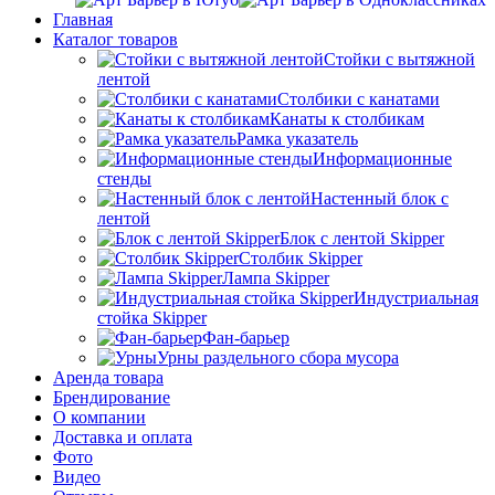
Главная
Каталог товаров
Стойки с вытяжной
лентой
Столбики с канатами
Канаты к столбикам
Рамка указатель
Информационные
стенды
Настенный блок с
лентой
Блок с лентой Skipper
Столбик Skipper
Лампа Skipper
Индустриальная
стойка Skipper
Фан-барьер
Урны раздельного сбора мусора
Аренда товара
Брендирование
О компании
Доставка и оплата
Фото
Видео