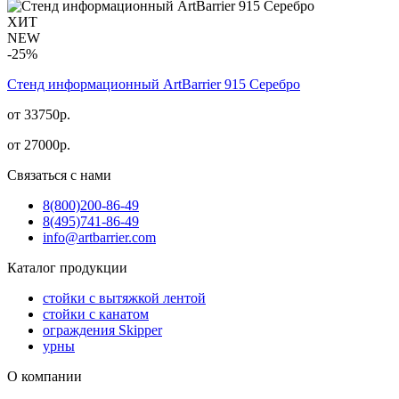
ХИТ
NEW
-25%
Стенд информационный АrtBarrier 915 Серебро
от 33750р.
от
27000
р.
Связаться с нами
8(800)
200-86-49
8(495)
741-86-49
info@artbarrier.com
Каталог продукции
стойки с вытяжкой лентой
стойки с канатом
ограждения Skipper
урны
О компании