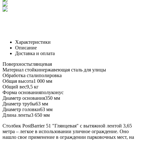
Характеристики
Описание
Доставка и оплата
Поверхность
глянцевая
Материал стойки
нержавеющая сталь для улицы
Обработка стали
полировка
Общая высота
1 000 мм
Общий вес
9,5 кг
Форма основания
полуконус
Диаметр основания
350 мм
Диаметр трубы
63 мм
Диаметр головки
63 мм
Длина ленты
3 650 мм
Столбик PostBarrier 51 "Глянцевая" с вытяжной лентой 3,65
метра – легкое в использовании уличное ограждение. Оно
нашло свое применение в ограждении парковочных мест, на