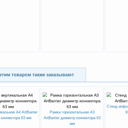
NEW
ХИТ
-30%
этим товаром также заказывают
Стенд инфор
кальная А4 ArtBarrier
Рамка горизонтальная А3
9
 коннектора 63 мм
ArtBarrier диаметр коннектора 63
мм