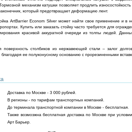
 Тормозной механизм катушки позволяет продлить износостойкость
наконечник, который предотвращает деформацию лент.
ойка ArtBarrier Econom Silver может найти свое применение и в 
ропортах. Купить или заказать стойку часто требуется для огражд
ирования красивой аккуратной очереди из толпы людей. Данны
.
я поверхность столбиков из нержавеющей стали – залог долгов
я благодаря ее полуконусному основанию с прорезиненными встав
ка
Доставка по Москве - 3 000 рублей.
В регионы - по тарифам транспортных компаний.
До терминала транспортной компании в Москве - бесплатная.
Также возмозжна бесплатная доставка по Москве при условии
Арт Барьер.