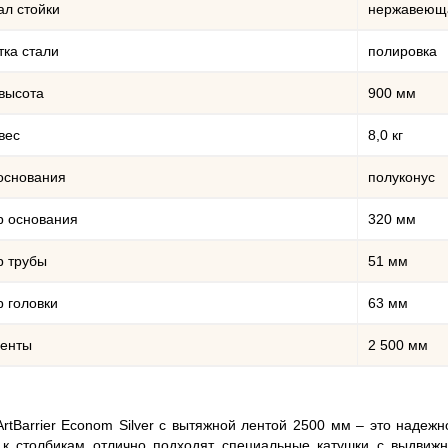
л стойки
нержавеюща
ка стали
полировка
высота
900 мм
вес
8,0 кг
основания
полуконус
р основания
320 мм
р трубы
51 мм
 головки
63 мм
ленты
2 500 мм
ArtBarrier Econom Silver с вытяжной лентой 2500 мм – это наде
 к столбикам отлично подходят специальные катушки с выдвиж