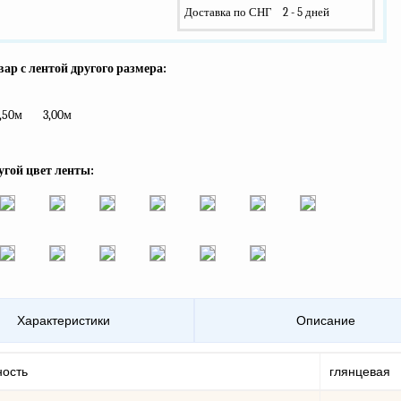
Доставка по СНГ
2 - 5 дней
ар с лентой другого размера:
,50м
3,00м
угой цвет ленты:
Характеристики
Описание
ность
глянцевая