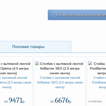
Посмотреть все видеопрез
ХИТ
ХИТ
NEW
-20%
Похожие товары
с вытяжной лентой
Столбик с вытяжной лентой
Стойка 
ptima (4,5 метра синяя
ArtBarrier SEO (2,5 метра синяя
PostBarri
лента)
лента)
метр
9471
6676
от
р.
от
р.
от 10620р.