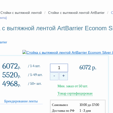
/
/
Стойки с вытяжной лентой
Стойки с вытяжной лентой ArtBarrier
С
нта)
 с вытяжной лентой ArtBarrier Econom Si
arrier
6072
/ 1-4 шт.
6072
р.
р.
5520
/ 5-49 шт.
-
+
р.
4968
/ 50+ шт.
р.
Мин. заказ от 50 шт.
Товар сертифицирован
Брендирование ленты
Самовывоз
10:00 до 17:00
Доставка по РФ
1 - 3 дня