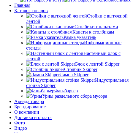
Главная
Каталог товаров
Стойки с вытяжной
лентой
Столбики с канатами
Канаты к столбикам
Рамка указатель
Информационные
стенды
Настенный блок с
лентой
Блок с лентой Skipper
Столбик Skipper
Лампа Skipper
Индустриальная
стойка Skipper
Фан-барьер
Урны раздельного сбора мусора
Аренда товара
Брендирование
О компании
Доставка и оплата
Фото
Видео