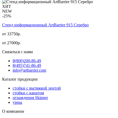
ХИТ
NEW
-25%
Стенд информационный АrtBarrier 915 Серебро
от 33750р.
от
27000
р.
Связаться с нами
8(800)
200-86-49
8(495)
741-86-49
info@artbarrier.com
Каталог продукции
стойки с вытяжкой лентой
стойки с канатом
ограждения Skipper
урны
О компании