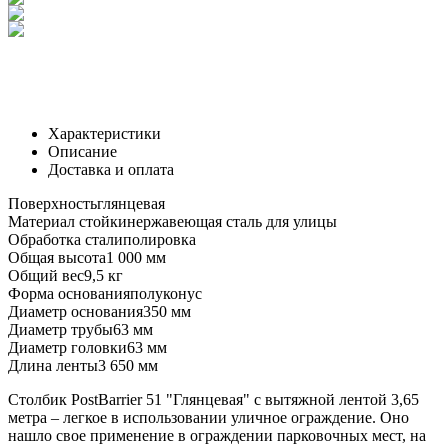
Характеристики
Описание
Доставка и оплата
Поверхность
глянцевая
Материал стойки
нержавеющая сталь для улицы
Обработка стали
полировка
Общая высота
1 000 мм
Общий вес
9,5 кг
Форма основания
полуконус
Диаметр основания
350 мм
Диаметр трубы
63 мм
Диаметр головки
63 мм
Длина ленты
3 650 мм
Столбик PostBarrier 51 "Глянцевая" с вытяжной лентой 3,65
метра – легкое в использовании уличное ограждение. Оно
нашло свое применение в ограждении парковочных мест, на