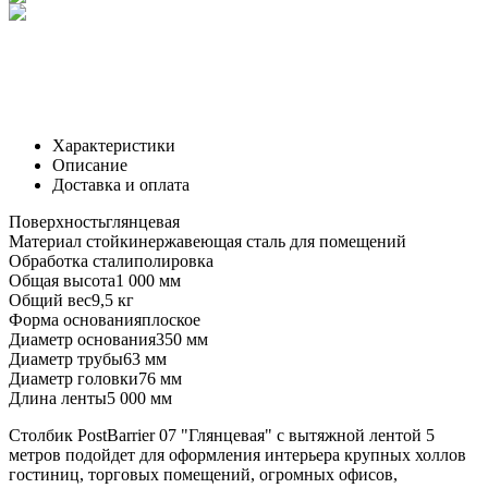
Характеристики
Описание
Доставка и оплата
Поверхность
глянцевая
Материал стойки
нержавеющая сталь для помещений
Обработка стали
полировка
Общая высота
1 000 мм
Общий вес
9,5 кг
Форма основания
плоское
Диаметр основания
350 мм
Диаметр трубы
63 мм
Диаметр головки
76 мм
Длина ленты
5 000 мм
Столбик PostBarrier 07 "Глянцевая" с вытяжной лентой 5
метров подойдет для оформления интерьера крупных холлов
гостиниц, торговых помещений, огромных офисов,