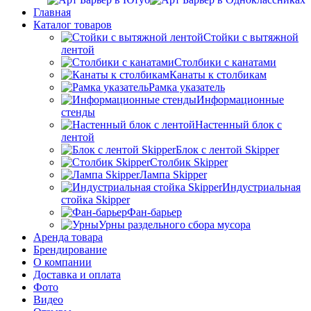
Главная
Каталог товаров
Стойки с вытяжной
лентой
Столбики с канатами
Канаты к столбикам
Рамка указатель
Информационные
стенды
Настенный блок с
лентой
Блок с лентой Skipper
Столбик Skipper
Лампа Skipper
Индустриальная
стойка Skipper
Фан-барьер
Урны раздельного сбора мусора
Аренда товара
Брендирование
О компании
Доставка и оплата
Фото
Видео