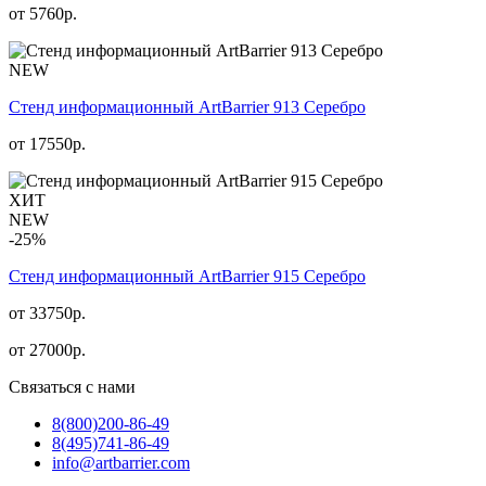
от
5760
р.
NEW
Стенд информационный АrtBarrier 913 Серебро
от
17550
р.
ХИТ
NEW
-25%
Стенд информационный АrtBarrier 915 Серебро
от 33750р.
от
27000
р.
Связаться с нами
8(800)
200-86-49
8(495)
741-86-49
info@artbarrier.com