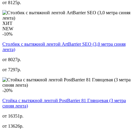
от
8125
р.
ХИТ
NEW
-10%
Столбик с вытяжной лентой ArtBarrier SEO (3,0 метра синяя
лента)
от 8027р.
от
7297
р.
-20%
Стойка с вытяжной лентой PostBarrier 81 Глянцевая (3 метра
синяя лента)
от 16351р.
от
13626
р.