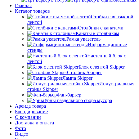
Главная
Каталог товаров
Стойки с вытяжной
лентой
Столбики с канатами
Канаты к столбикам
Рамка указатель
Информационные
стенды
Настенный блок с
лентой
Блок с лентой Skipper
Столбик Skipper
Лампа Skipper
Индустриальная
стойка Skipper
Фан-барьер
Урны раздельного сбора мусора
Аренда товара
Брендирование
О компании
Доставка и оплата
Фото
Видео