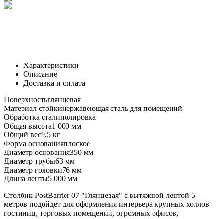
Характеристики
Описание
Доставка и оплата
Поверхность
глянцевая
Материал стойки
нержавеющая сталь для помещений
Обработка стали
полировка
Общая высота
1 000 мм
Общий вес
9,5 кг
Форма основания
плоское
Диаметр основания
350 мм
Диаметр трубы
63 мм
Диаметр головки
76 мм
Длина ленты
5 000 мм
Столбик PostBarrier 07 "Глянцевая" с вытяжной лентой 5
метров подойдет для оформления интерьера крупных холлов
гостиниц, торговых помещений, огромных офисов,