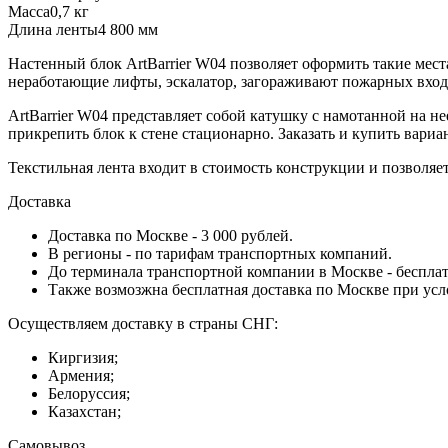
Масса
0,7 кг
Длина ленты
4 800 мм
Настенный блок ArtBarrier W04 позволяет оформить такие мес
неработающие лифты, эскалатор, загораживают пожарных вход
ArtBarrier W04 представляет собой катушку с намотанной на н
прикрепить блок к стене стационарно. Заказать и купить вари
Текстильная лента входит в стоимость конструкции и позволя
Доставка
Доставка по Москве - 3 000 рублей.
В регионы - по тарифам транспортных компаний.
До терминала транспортной компании в Москве - бесплат
Также возмозжна бесплатная доставка по Москве при усл
Осуществляем доставку в страны СНГ:
Киргизия;
Армения;
Белоруссия;
Казахстан;
Самовывоз