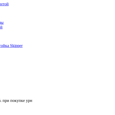
ентой
ды
ой
ойка Skipper