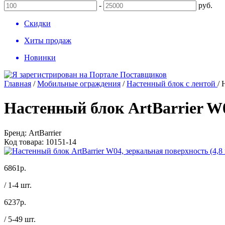
-
руб.
Скидки
Хиты продаж
Новинки
Главная
/
Мобильные ограждения
/
Настенный блок с лентой
/
Настенный блок ArtBarrier W0
Бренд:
ArtBarrier
Код товара:
10151-14
6861
р.
/ 1-4 шт.
6237
р.
/ 5-49 шт.