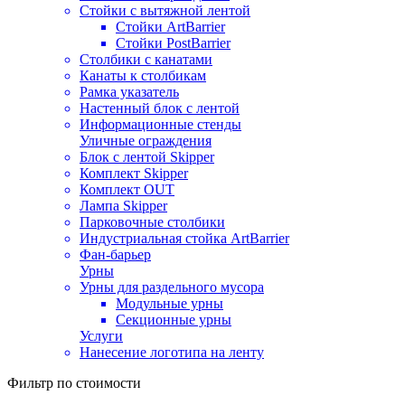
Стойки с вытяжной лентой
Стойки ArtBarrier
Стойки PostBarrier
Столбики с канатами
Канаты к столбикам
Рамка указатель
Настенный блок с лентой
Информационные стенды
Уличные ограждения
Блок с лентой Skipper
Комплект Skipper
Комплект OUT
Лампа Skipper
Парковочные столбики
Индустриальная стойка ArtBarrier
Фан-барьер
Урны
Урны для раздельного мусора
Модульные урны
Секционные урны
Услуги
Нанесение логотипа на ленту
Фильтр по стоимости