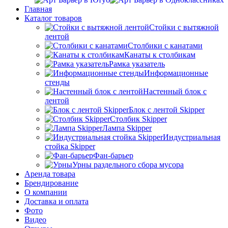
Главная
Каталог товаров
Стойки с вытяжной
лентой
Столбики с канатами
Канаты к столбикам
Рамка указатель
Информационные
стенды
Настенный блок с
лентой
Блок с лентой Skipper
Столбик Skipper
Лампа Skipper
Индустриальная
стойка Skipper
Фан-барьер
Урны раздельного сбора мусора
Аренда товара
Брендирование
О компании
Доставка и оплата
Фото
Видео