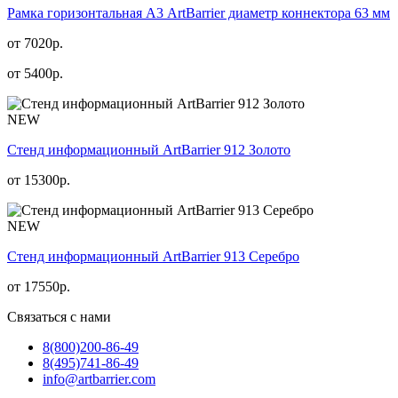
Рамка горизонтальная А3 ArtBarrier диаметр коннектора 63 мм
от 7020р.
от
5400
р.
NEW
Стенд информационный АrtBarrier 912 Золото
от
15300
р.
NEW
Стенд информационный АrtBarrier 913 Серебро
от
17550
р.
Связаться с нами
8(800)
200-86-49
8(495)
741-86-49
info@artbarrier.com