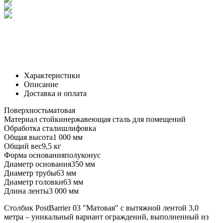
Характеристики
Описание
Доставка и оплата
Поверхность
матовая
Материал стойки
нержавеющая сталь для помещений
Обработка стали
шлифовка
Общая высота
1 000 мм
Общий вес
9,5 кг
Форма основания
полуконус
Диаметр основания
350 мм
Диаметр трубы
63 мм
Диаметр головки
63 мм
Длина ленты
3 000 мм
Столбик PostBarrier 03 "Матовая" с вытяжной лентой 3,0
метра – уникальный вариант ограждений, выполненный из