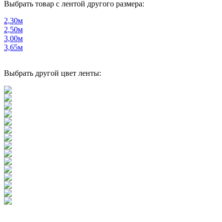
Выбрать товар с лентой другого размера:
2,30м
2,50м
3,00м
3,65м
Выбрать другой цвет ленты: