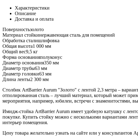
Характеристики
Описание
Доставка и оплата
Поверхность
золото
Материал стойки
нержавеющая сталь для помещений
Обработка стали
шлифовка
Общая высота
1 000 мм
Общий вес
9,5 кг
Форма основания
полуконус
Диаметр основания
350 мм
Диаметр трубы
63 мм
Диаметр головки
63 мм
Длина ленты
2 300 мм
Столбик ArtBarrier Aurum "Золото" с лентой 2,3 метра – вариа
отполированная сталь – лучший материал, который может прим
мероприятия, например, юбилеи, встречи с знаменитостями, вы
Имидж-стойка ArtBarrier Aurum имеет удобную катушку с ленто
покупке. Купить стойку можно с несколькими вариантами лент
интерьер помещения.
Цену товара желательно узнать на сайте или у консультантов Ар