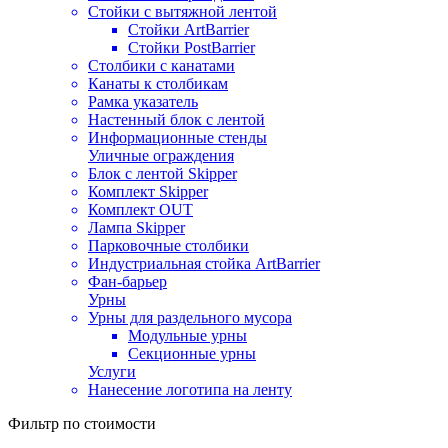
Стойки с вытяжной лентой
Стойки ArtBarrier
Стойки PostBarrier
Столбики с канатами
Канаты к столбикам
Рамка указатель
Настенный блок с лентой
Информационные стенды
Уличные ограждения
Блок с лентой Skipper
Комплект Skipper
Комплект OUT
Лампа Skipper
Парковочные столбики
Индустриальная стойка ArtBarrier
Фан-барьер
Урны
Урны для раздельного мусора
Модульные урны
Секционные урны
Услуги
Нанесение логотипа на ленту
Фильтр по стоимости