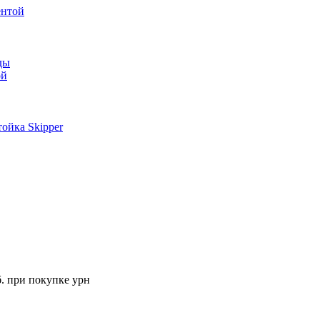
ентой
ды
ой
ойка Skipper