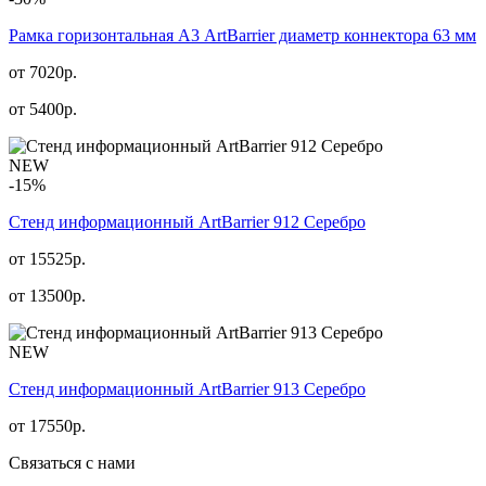
Рамка горизонтальная А3 ArtBarrier диаметр коннектора 63 мм
от 7020р.
от
5400
р.
NEW
-15%
Стенд информационный АrtBarrier 912 Серебро
от 15525р.
от
13500
р.
NEW
Стенд информационный АrtBarrier 913 Серебро
от
17550
р.
Связаться с нами