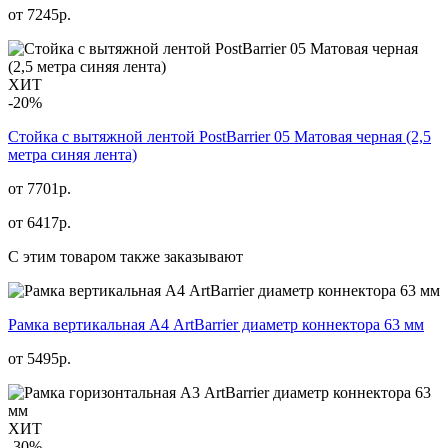
от
7245
р.
ХИТ
-20%
Стойка с вытяжной лентой PostBarrier 05 Матовая черная (2,5
метра синяя лента)
от 7701р.
от
6417
р.
С этим товаром также заказывают
Рамка вертикальная А4 ArtBarrier диаметр коннектора 63 мм
от
5495
р.
ХИТ
-30%