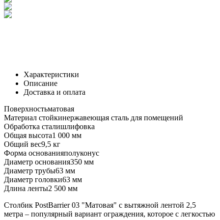
Характеристики
Описание
Доставка и оплата
Поверхность
матовая
Материал стойки
нержавеющая сталь для помещений
Обработка стали
шлифовка
Общая высота
1 000 мм
Общий вес
9,5 кг
Форма основания
полуконус
Диаметр основания
350 мм
Диаметр трубы
63 мм
Диаметр головки
63 мм
Длина ленты
2 500 мм
Столбик PostBarrier 03 "Матовая" с вытяжной лентой 2,5
метра – популярный вариант ограждения, которое с легкостью