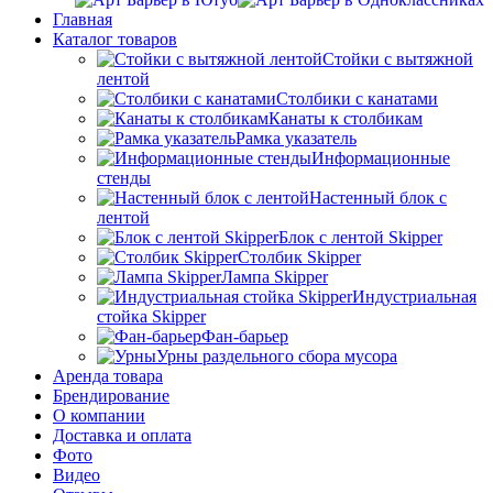
Главная
Каталог товаров
Стойки с вытяжной
лентой
Столбики с канатами
Канаты к столбикам
Рамка указатель
Информационные
стенды
Настенный блок с
лентой
Блок с лентой Skipper
Столбик Skipper
Лампа Skipper
Индустриальная
стойка Skipper
Фан-барьер
Урны раздельного сбора мусора
Аренда товара
Брендирование
О компании
Доставка и оплата
Фото
Видео