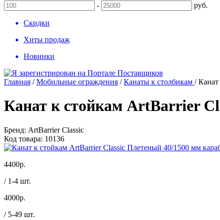
-
руб.
Скидки
Хиты продаж
Новинки
Главная
/
Мобильные ограждения
/
Канаты к столбикам
/
Канат 
Канат к стойкам ArtBarrier Cl
Бренд:
ArtBarrier Classic
Код товара:
10136
4400
р.
/ 1-4 шт.
4000
р.
/ 5-49 шт.