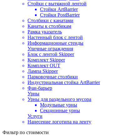
Стойки с вытяжной лентой
Стойки ArtBarrier
Стойки PostBarrier
Столбики с канатами
Канаты к столбикам
Рамка указатель
Настенный блок с лентой
Информационные стенды
Уличные ограждения
Блок с лентой Skipper
Комплект Skipper
Комплект OUT
Лампа Skipper
Парковочные столбики
Индустриальная стойка ArtBarrier
Фан-барьер
Урны
Урны для раздельного мусора
Модульные урны
Секционные урны
Услуги
Нанесение логотипа на ленту
Фильтр по стоимости