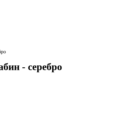
бро
абин - серебро