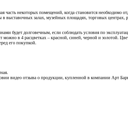
лемая часть некоторых помещений, когда становится необходимо о
мы в выставочных залах, музейных площадях, торговых центрах, 
ами будет долговечным, если соблюдать условия по эксплуатации
ат можно в 4 расцветках – красной, синей, черной и золотой. Цв
еред его покупкой.
ная.
овии видео отзыва о продукции, купленной в компании Арт Бар