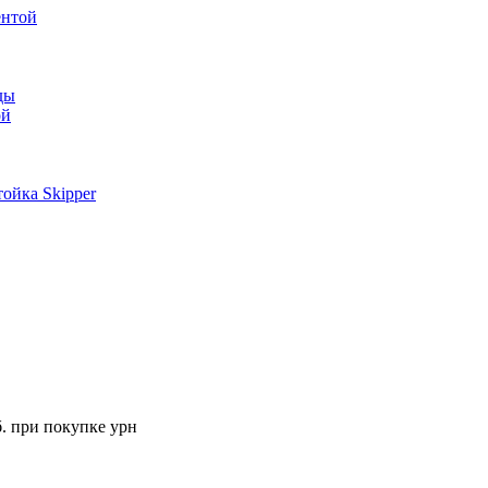
ентой
ды
ой
ойка Skipper