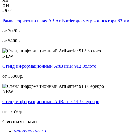
ХИТ
-30%
Рамка горизонтальная А3 ArtBarrier диаметр коннектора 63 мм
от 7020р.
от
5400
р.
NEW
Стенд информационный АrtBarrier 912 Золото
от
15300
р.
NEW
Стенд информационный АrtBarrier 913 Серебро
от
17550
р.
Связаться с нами
8(800)
200-86-49