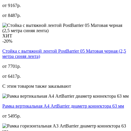
от 9167р.
от
8487
р.
ХИТ
-20%
Стойка с вытяжной лентой PostBarrier 05 Матовая черная (2,5
метра синяя лента)
от 7701р.
от
6417
р.
С этим товаром также заказывают
Рамка вертикальная А4 ArtBarrier диаметр коннектора 63 мм
от
5495
р.