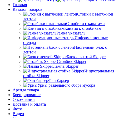
Главная
Каталог товаров
Стойки с вытяжной
лентой
Столбики с канатами
Канаты к столбикам
Рамка указатель
Информационные
стенды
Настенный блок с
лентой
Блок с лентой Skipper
Столбик Skipper
Лампа Skipper
Индустриальная
стойка Skipper
Фан-барьер
Урны раздельного сбора мусора
Аренда товара
Брендирование
О компании
Доставка и оплата
Фото
Видео