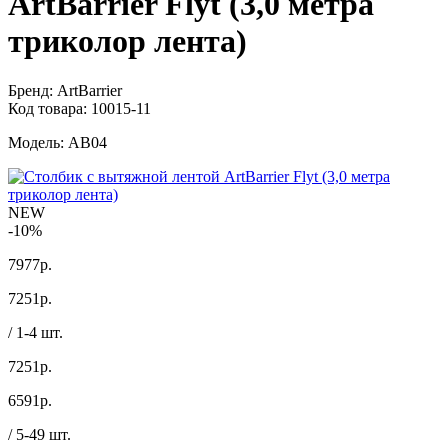
ArtBarrier Flyt (3,0 метра
триколор лента)
Бренд:
ArtBarrier
Код товара:
10015-11
Модель:
AB04
NEW
-10%
7977р.
7251
р.
/ 1-4 шт.
7251р.
6591
р.
/ 5-49 шт.