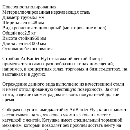
Поверхность
полированная
Материал
полированная нержавеющая сталь
Диаметр трубы
63 мм
Ширина ленты
48 мм
Вид крепления
стационарный (монтирование в пол)
Общий вес
2,5 кг
Высота стойки
960 мм
Длина ленты
3 000 мм
Основание
без основания
Столбик ArtBarrier Flyt с вытяжной лентой 3 метра
применяется в самых разнообразных типах помещений,
например, в концертных залах, торговых и бизнес-центрах, на
выставках и в других.
Ограждение данного вида выполнено из качественной стали
и имеет отполированную блестящую поверхность. За счет
этого, изделие сможет радовать своих покупателей долгое
время.
Собираясь купить имидж-стойку ArtBarrier Flyt, клиент может
рассчитывать на то, что товар укомплектован вместе с
катушкой с лентой. Катушка имеет специальный тормозной
механизм, который позволяет без проблем достать ленту на