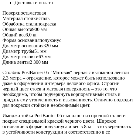
Доставка и оплата
Поверхность
матовая
Материал стойки
сталь
Обработка стали
покраска
Общая высота
900 мм
Общий вес
8,0 кг
Форма основания
полуконус
Диаметр основания
320 мм
Диаметр трубы
51 мм
Диаметр головки
63 мм
Длина ленты
2 300 мм
Столбик PostBarrier 05 "Матовая" черная с вытяжной лентой
2,3 метра – ограждение, которое может быть использовано
даже в оформлении интерьера делового офиса. Строгий
черный цвет стоек и матовая поверхность – это то, что
необходимо, чтобы подчеркнуть корпоративный стиль и
придать ему утонченность и изысканность. Отлично подходит
для покраски стойки в необходимый цвет.
Имидж-стойка PostBarrier 05 выполнен из прочной стали и
покрыт специальной краской черного цвета. Широкое
основание в форме полуконуса и вес в 8 кг – это уверенность
в устойчивости конструкции и соответственно в ее