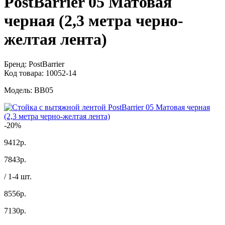
PostBarrier 05 Матовая
черная (2,3 метра черно-
желтая лента)
Бренд:
PostBarrier
Код товара:
10052-14
Модель:
BB05
-20%
9412р.
7843
р.
/ 1-4 шт.
8556р.
7130
р.