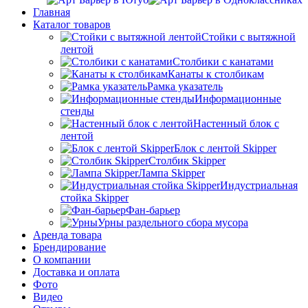
Главная
Каталог товаров
Стойки с вытяжной
лентой
Столбики с канатами
Канаты к столбикам
Рамка указатель
Информационные
стенды
Настенный блок с
лентой
Блок с лентой Skipper
Столбик Skipper
Лампа Skipper
Индустриальная
стойка Skipper
Фан-барьер
Урны раздельного сбора мусора
Аренда товара
Брендирование
О компании
Доставка и оплата
Фото
Видео