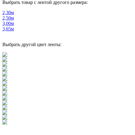
Выбрать товар с лентой другого размера:
2,30м
2,50м
3,00м
3,65м
Выбрать другой цвет ленты: