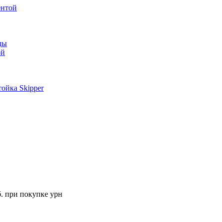
ентой
ды
ой
ойка Skipper