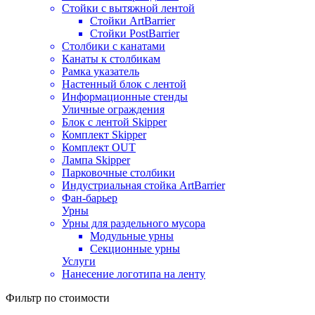
Стойки с вытяжной лентой
Стойки ArtBarrier
Стойки PostBarrier
Столбики с канатами
Канаты к столбикам
Рамка указатель
Настенный блок с лентой
Информационные стенды
Уличные ограждения
Блок с лентой Skipper
Комплект Skipper
Комплект OUT
Лампа Skipper
Парковочные столбики
Индустриальная стойка ArtBarrier
Фан-барьер
Урны
Урны для раздельного мусора
Модульные урны
Секционные урны
Услуги
Нанесение логотипа на ленту
Фильтр по стоимости