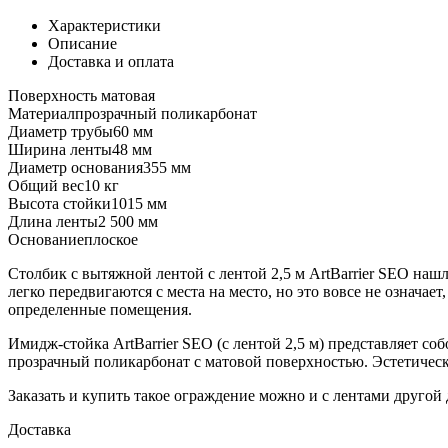
Характеристики
Описание
Доставка и оплата
Поверхность
матовая
Материал
прозрачный поликарбонат
Диаметр трубы
60 мм
Ширина ленты
48 мм
Диаметр основания
355 мм
Общий вес
10 кг
Высота стойки
1015 мм
Длина ленты
2 500 мм
Основание
плоское
Столбик с вытяжной лентой с лентой 2,5 м ArtBarrier SEO наш
легко передвигаются с места на место, но это вовсе не означае
определенные помещения.
Имидж-стойка ArtBarrier SEO (с лентой 2,5 м) представляет с
прозрачный поликарбонат с матовой поверхностью. Эстетическ
Заказать и купить такое ограждение можно и с лентами другой
Доставка