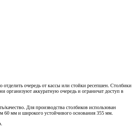
о отделить очередь от кассы или стойки ресепшен. Столбики
я они организуют аккуратную очередь и ограничат доступ в
ть/качество. Для производства столбиков использован
ом 60 мм и широкого устойчивого основания 355 мм.
р.