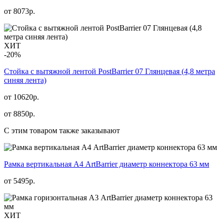
от
8073
р.
ХИТ
-20%
Стойка с вытяжной лентой PostBarrier 07 Глянцевая (4,8 метра
синяя лента)
от 10620р.
от
8850
р.
С этим товаром также заказывают
Рамка вертикальная А4 ArtBarrier диаметр коннектора 63 мм
от
5495
р.
ХИТ