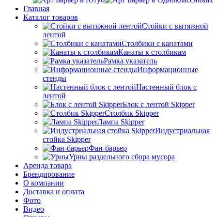
Главная
Каталог товаров
Стойки с вытяжной
лентой
Столбики с канатами
Канаты к столбикам
Рамка указатель
Информационные
стенды
Настенный блок с
лентой
Блок с лентой Skipper
Столбик Skipper
Лампа Skipper
Индустриальная
стойка Skipper
Фан-барьер
Урны раздельного сбора мусора
Аренда товара
Брендирование
О компании
Доставка и оплата
Фото
Видео