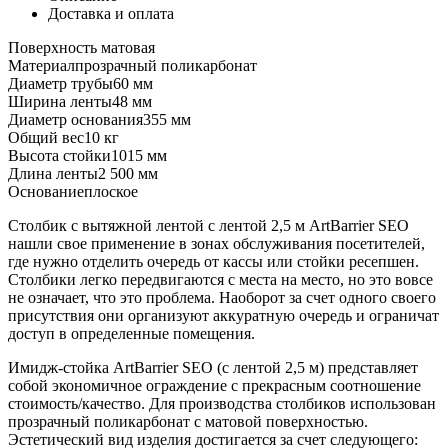
Доставка и оплата
Поверхность
матовая
Материал
прозрачный поликарбонат
Диаметр трубы
60 мм
Ширина ленты
48 мм
Диаметр основания
355 мм
Общий вес
10 кг
Высота стойки
1015 мм
Длина ленты
2 500 мм
Основание
плоское
Столбик с вытяжной лентой с лентой 2,5 м ArtBarrier SEO
нашли свое применение в зонах обслуживания посетителей,
где нужно отделить очередь от кассы или стойки ресепшен.
Столбики легко передвигаются с места на место, но это вовсе
не означает, что это проблема. Наоборот за счет одного своего
присутствия они организуют аккуратную очередь и ограничат
доступ в определенные помещения.
Имидж-стойка ArtBarrier SEO (с лентой 2,5 м) представляет
собой экономичное ограждение с прекрасным соотношение
стоимость/качество. Для производства столбиков использован
прозрачный поликарбонат с матовой поверхностью.
Эстетический вид изделия достигается за счет следующего: