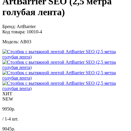
ArtBarrier SEO (2,5 метра
голубая лента)
Бренд:
ArtBarrier
Код товара:
10010-4
Модель:
AB03
ХИТ
NEW
9950
р.
/ 1-4 шт.
9045
р.