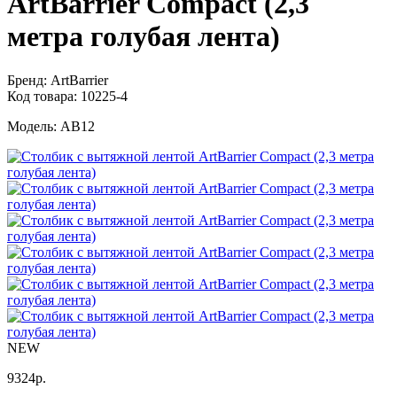
ArtBarrier Соmpact (2,3
метра голубая лента)
Бренд:
ArtBarrier
Код товара:
10225-4
Модель:
АВ12
NEW
9324
р.