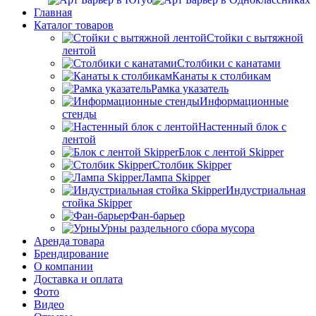
Главная
Каталог товаров
Стойки с вытяжной
лентой
Столбики с канатами
Канаты к столбикам
Рамка указатель
Информационные
стенды
Настенный блок с
лентой
Блок с лентой Skipper
Столбик Skipper
Лампа Skipper
Индустриальная
стойка Skipper
Фан-барьер
Урны раздельного сбора мусора
Аренда товара
Брендирование
О компании
Доставка и оплата
Фото
Видео