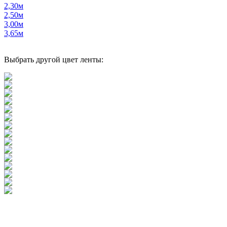
2,30м
2,50м
3,00м
3,65м
Выбрать другой цвет ленты: