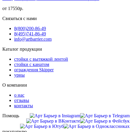
от
17550
р.
Связаться с нами
8(800)
200-86-49
8(495)
741-86-49
info@artbarrier.com
Каталог продукции
стойки с вытяжкой лентой
стойки с канатом
ограждения Skipper
урны
О компании
о нас
отзывы
контакты
Помощь
покупателю