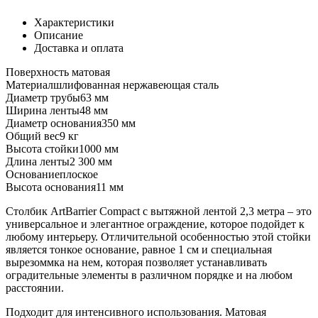
Характеристики
Описание
Доставка и оплата
Поверхность
матовая
Материал
шлифованная нержавеющая сталь
Диаметр трубы
63 мм
Ширина ленты
48 мм
Диаметр основания
350 мм
Общий вес
9 кг
Высота стойки
1000 мм
Длина ленты
2 300 мм
Основание
плоское
Высота основания
11 мм
Столбик ArtBarrier Соmpact с вытяжной лентой 2,3 метра – это
универсальное и элегантное ограждение, которое подойдет к
любому интерьеру. Отличительной особенностью этой стойки
является тонкое основание, равное 1 см и специальная
вырезоммка на нем, которая позволяет устанавливать
оградительные элементы в различном порядке и на любом
расстоянии.
Подходит для интенсивного использования. Матовая