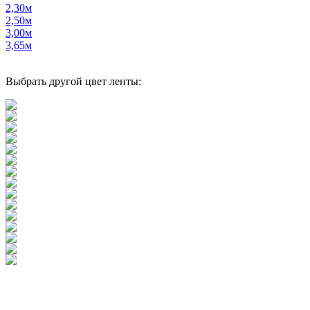
2,30м
2,50м
3,00м
3,65м
Выбрать другой цвет ленты: