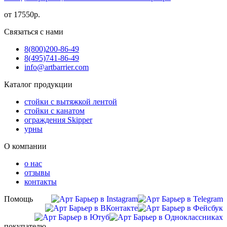
от
17550
р.
Связаться с нами
8(800)
200-86-49
8(495)
741-86-49
info@artbarrier.com
Каталог продукции
стойки с вытяжкой лентой
стойки с канатом
ограждения Skipper
урны
О компании
о нас
отзывы
контакты
Помощь
покупателю