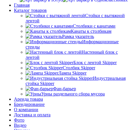
Главная
Каталог товаров
Стойки с вытяжной
лентой
Столбики с канатами
Канаты к столбикам
Рамка указатель
Информационные
стенды
Настенный блок с
лентой
Блок с лентой Skipper
Столбик Skipper
Лампа Skipper
Индустриальная
стойка Skipper
Фан-барьер
Урны раздельного сбора мусора
Аренда товара
Брендирование
О компании
Доставка и оплата
Фото
Видео