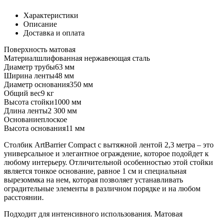
Характеристики
Описание
Доставка и оплата
Поверхность
матовая
Материал
шлифованная нержавеющая сталь
Диаметр трубы
63 мм
Ширина ленты
48 мм
Диаметр основания
350 мм
Общий вес
9 кг
Высота стойки
1000 мм
Длина ленты
2 300 мм
Основание
плоское
Высота основания
11 мм
Столбик ArtBarrier Соmpact с вытяжной лентой 2,3 метра – это
универсальное и элегантное ограждение, которое подойдет к
любому интерьеру. Отличительной особенностью этой стойки
является тонкое основание, равное 1 см и специальная
вырезоммка на нем, которая позволяет устанавливать
оградительные элементы в различном порядке и на любом
расстоянии.
Подходит для интенсивного использования. Матовая