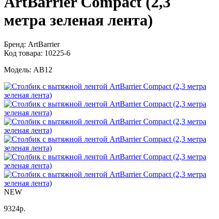
ArtBarrier Соmpact (2,3
метра зеленая лента)
Бренд:
ArtBarrier
Код товара:
10225-6
Модель:
АВ12
NEW
9324
р.