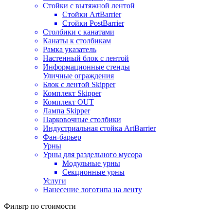
Стойки с вытяжной лентой
Стойки ArtBarrier
Стойки PostBarrier
Столбики с канатами
Канаты к столбикам
Рамка указатель
Настенный блок с лентой
Информационные стенды
Уличные ограждения
Блок с лентой Skipper
Комплект Skipper
Комплект OUT
Лампа Skipper
Парковочные столбики
Индустриальная стойка ArtBarrier
Фан-барьер
Урны
Урны для раздельного мусора
Модульные урны
Секционные урны
Услуги
Нанесение логотипа на ленту
Фильтр по стоимости