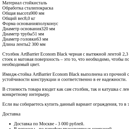
Материал стойки
сталь
Обработка стали
покраска
Общая высота
900 мм
Общий вес
8,0 кг
Форма основания
полуконус
Диаметр основания
320 мм
Диаметр трубы
51 мм
Диаметр головки
63 мм
Длина ленты
2 300 мм
Столбик ArtBarrier Econom Black черная с вытяжной лентой 2,
стоек и матовая поверхность – это то, что необходимо, чтобы
необходимый цвет.
Имидж-стойка ArtBarrier Econom Black выполнена из прочной с
устойчивости конструкции и соответственно в ее надежности.
В стоимость товара входит как сам столбик, так и катушка с л
конкретному интерьеру.
Если вы собираетесь купить данный вариант ограждения, то в э
Доставка
Доставка по Москве - 3 000 рублей.
В регионы - по тарифам транспортных компаний.