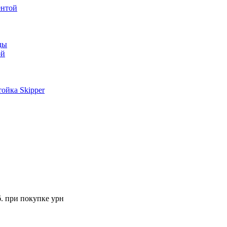
ентой
ды
ой
ойка Skipper