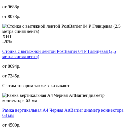
от 9688р.
от
8073
р.
ХИТ
-20%
Стойка с вытяжной лентой PostBarrier 04 Р Глянцевая (2,5
метра синяя лента)
от 8694р.
от
7245
р.
С этим товаром также заказывают
Рамка вертикальная А4 Черная ArtBarrier диаметр коннектора
63 мм
от
4500
р.