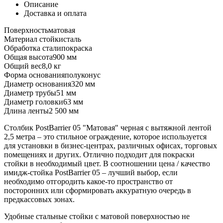
Описание
Доставка и оплата
Поверхность
матовая
Материал стойки
сталь
Обработка стали
покраска
Общая высота
900 мм
Общий вес
8,0 кг
Форма основания
полуконус
Диаметр основания
320 мм
Диаметр трубы
51 мм
Диаметр головки
63 мм
Длина ленты
2 500 мм
Столбик PostBarrier 05 "Матовая" черная с вытяжной лентой
2,5 метра – это стильное ограждение, которое используется
для установки в бизнес-центрах, различных офисах, торговых
помещениях и других. Отлично подходит для покраски
стойки в необходимый цвет. В соотношении цена / качество
имидж-стойка PostBarrier 05 – лучший выбор, если
необходимо отгородить какое-то пространство от
посторонних или сформировать аккуратную очередь в
предкассовых зонах.
Удобные стальные стойки с матовой поверхностью не