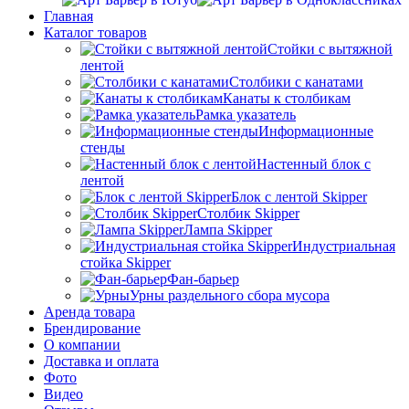
Главная
Каталог товаров
Стойки с вытяжной
лентой
Столбики с канатами
Канаты к столбикам
Рамка указатель
Информационные
стенды
Настенный блок с
лентой
Блок с лентой Skipper
Столбик Skipper
Лампа Skipper
Индустриальная
стойка Skipper
Фан-барьер
Урны раздельного сбора мусора
Аренда товара
Брендирование
О компании
Доставка и оплата
Фото
Видео