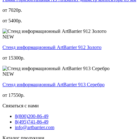
от 7020р.
от
5400
р.
NEW
Стенд информационный АrtBarrier 912 Золото
от
15300
р.
NEW
Стенд информационный АrtBarrier 913 Серебро
от
17550
р.
Связаться с нами
8(800)
200-86-49
8(495)
741-86-49
info@artbarrier.com
Каталог продукции