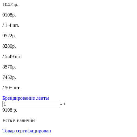
10475р.
9108
р.
/ 1-4 шт.
9522р.
8280
р.
/ 5-49 шт.
8570р.
7452
р.
/ 50+ шт.
Брендирование ленты
-
+
9108
р.
Есть в наличии
Товар сертифицирован