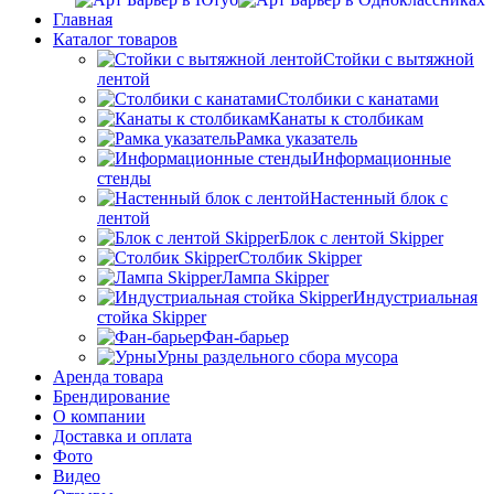
Главная
Каталог товаров
Стойки с вытяжной
лентой
Столбики с канатами
Канаты к столбикам
Рамка указатель
Информационные
стенды
Настенный блок с
лентой
Блок с лентой Skipper
Столбик Skipper
Лампа Skipper
Индустриальная
стойка Skipper
Фан-барьер
Урны раздельного сбора мусора
Аренда товара
Брендирование
О компании
Доставка и оплата
Фото
Видео