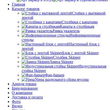
Главная
Каталог товаров
Стойки с вытяжной
лентой
Столбики с канатами
Канаты к столбикам
Рамка указатель
Информационные
стенды
Настенный блок с
лентой
Блок с лентой Skipper
Столбик Skipper
Лампа Skipper
Индустриальная
стойка Skipper
Фан-барьер
Урны раздельного сбора мусора
Аренда товара
Брендирование
О компании
Доставка и оплата
Фото
Видео