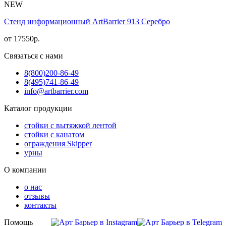
NEW
Стенд информационный АrtBarrier 913 Серебро
от
17550
р.
Связаться с нами
8(800)
200-86-49
8(495)
741-86-49
info@artbarrier.com
Каталог продукции
стойки с вытяжкой лентой
стойки с канатом
ограждения Skipper
урны
О компании
о нас
отзывы
контакты
Помощь