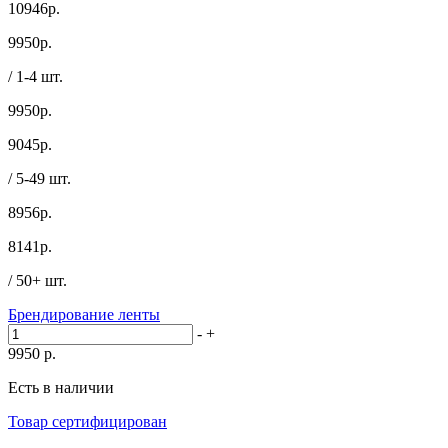
10946р.
9950
р.
/ 1-4 шт.
9950р.
9045
р.
/ 5-49 шт.
8956р.
8141
р.
/ 50+ шт.
Брендирование ленты
-
+
9950
р.
Есть в наличии
Товар сертифицирован