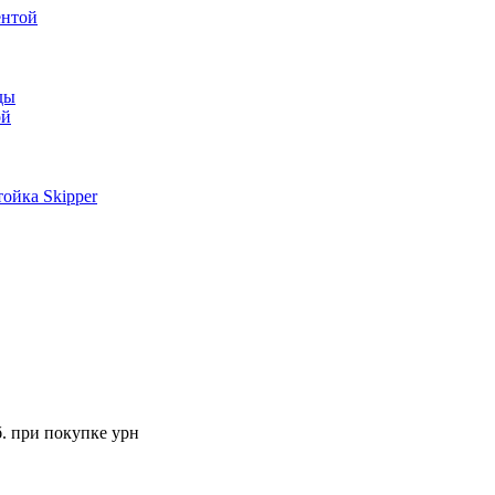
ентой
ды
ой
ойка Skipper