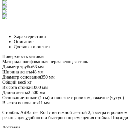
Характеристики
Описание
Доставка и оплата
Поверхность
матовая
Материал
шлифованная нержавеющая сталь
Диаметр трубы
63 мм
Ширина ленты
48 мм
Диаметр основания
350 мм
Общий вес
9 кг
Высота стойки
1000 мм
Длина ленты
2 500 мм
Основание
тонкое (1 см) и плоское с роликом, тяжелое (чугун)
Высота основания
11 мм
Столбик ArtBarrier Roll с вытяжной лентой 2,5 метра и ролико
резины для удобного и быстрого перемещения стойки. Подходит
Доставка