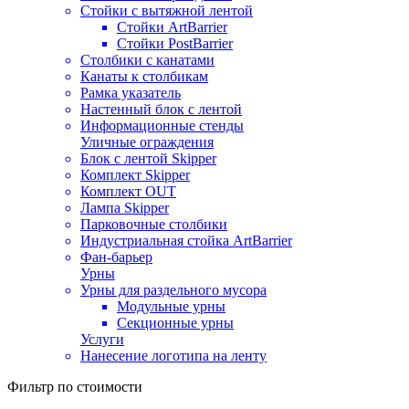
Стойки с вытяжной лентой
Стойки ArtBarrier
Стойки PostBarrier
Столбики с канатами
Канаты к столбикам
Рамка указатель
Настенный блок с лентой
Информационные стенды
Уличные ограждения
Блок с лентой Skipper
Комплект Skipper
Комплект OUT
Лампа Skipper
Парковочные столбики
Индустриальная стойка ArtBarrier
Фан-барьер
Урны
Урны для раздельного мусора
Модульные урны
Секционные урны
Услуги
Нанесение логотипа на ленту
Фильтр по стоимости