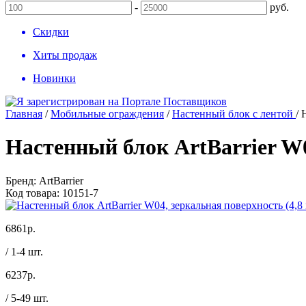
-
руб.
Скидки
Хиты продаж
Новинки
Главная
/
Мобильные ограждения
/
Настенный блок с лентой
/
Настенный блок ArtBarrier W0
Бренд:
ArtBarrier
Код товара:
10151-7
6861
р.
/ 1-4 шт.
6237
р.
/ 5-49 шт.