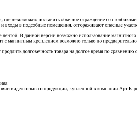
та, где невозможно поставить обычное ограждение со столбикам
 и входы в подсобные помещения, отгораживают опасные участк
ее лентой. В данной версии возможно использование магнитного к
ант с магнитным креплением возможно только по предварительном
ет продлить долговечность товара на долгое время по сравнени
ная.
овии видео отзыва о продукции, купленной в компании Арт Бар