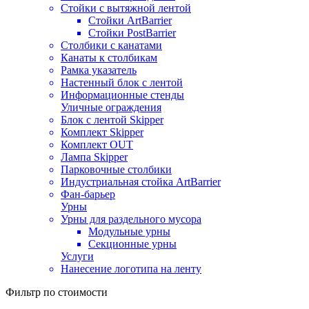
Стойки с вытяжной лентой
Стойки ArtBarrier
Стойки PostBarrier
Столбики с канатами
Канаты к столбикам
Рамка указатель
Настенный блок с лентой
Информационные стенды
Уличные ограждения
Блок с лентой Skipper
Комплект Skipper
Комплект OUT
Лампа Skipper
Парковочные столбики
Индустриальная стойка ArtBarrier
Фан-барьер
Урны
Урны для раздельного мусора
Модульные урны
Секционные урны
Услуги
Нанесение логотипа на ленту
Фильтр по стоимости