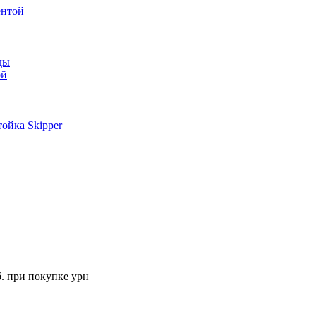
ентой
ды
ой
ойка Skipper