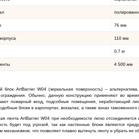
ал
полированн
р
76 мм
корпуса
110 мм
0,7 кг
ленты
4 500 мм
й блок ArtBarrier W04 (зеркальная поверхность) – альтернатива
 ограждения. Обычно, данную конструкцию применяют во врем
вают пожарный вход, подсобные помещения, неработающий лиф
одобные блоки в аэропортах, вокзалах, а также зонах таможенного 
ая лента ArtBarrier W04 при необходимости легко отсоединяется и
ость будет под угрозой, так как настенные блоки являются пре
 механизмом, что позволяет плавно вытянуть ленту и убрать ее о