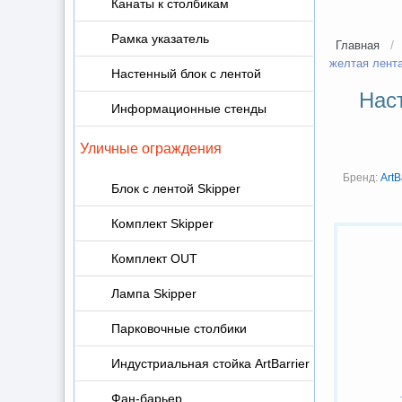
Канаты к столбикам
Рамка указатель
/
Главная
желтая лента
Настенный блок с лентой
Наст
Информационные стенды
Уличные ограждения
Бренд:
ArtB
Блок с лентой Skipper
Комплект Skipper
Комплект OUT
Лампа Skipper
Парковочные столбики
Индустриальная стойка ArtBarrier
Фан-барьер