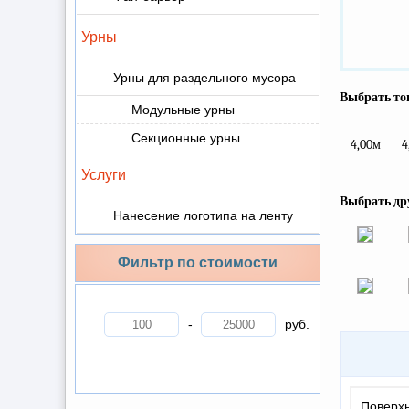
Урны
Урны для раздельного мусора
Выбрать тов
Модульные урны
Секционные урны
4,00м
4
Услуги
Выбрать др
Нанесение логотипа на ленту
Фильтр по стоимости
-
руб.
Поверх