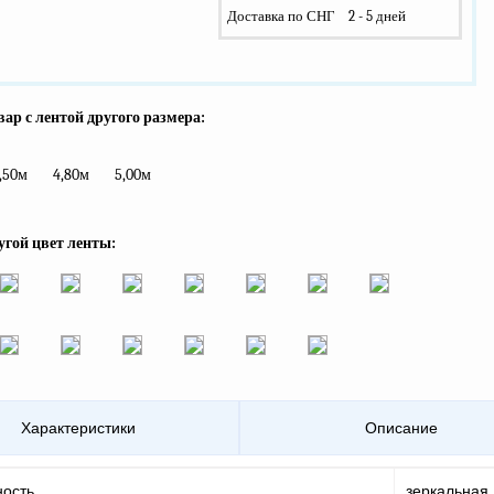
Доставка по СНГ
2 - 5 дней
ар с лентой другого размера:
,50м
4,80м
5,00м
угой цвет ленты:
Характеристики
Описание
ность
зеркальная