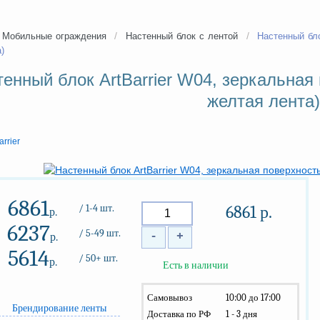
/
/
Мобильные ограждения
Настенный блок с лентой
Настенный бло
)
енный блок ArtBarrier W04, зеркальная 
желтая лента)
arrier
6861
/ 1-4 шт.
6861
р.
р.
6237
/ 5-49 шт.
-
+
р.
5614
/ 50+ шт.
р.
Есть в наличии
Самовывоз
10:00 до 17:00
Брендирование ленты
Доставка по РФ
1 - 3 дня