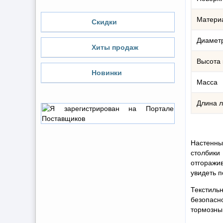
Матери
Скидки
Диамет
Хиты продаж
Высота 
Новинки
Масса
Длина 
Настенны
столбики
отгоражи
увидеть п
Текстильн
безопасн
тормозным