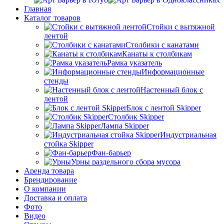
Главная
Каталог товаров
Стойки с вытяжной
лентой
Столбики с канатами
Канаты к столбикам
Рамка указатель
Информационные
стенды
Настенный блок с
лентой
Блок с лентой Skipper
Столбик Skipper
Лампа Skipper
Индустриальная
стойка Skipper
Фан-барьер
Урны раздельного сбора мусора
Аренда товара
Брендирование
О компании
Доставка и оплата
Фото
Видео