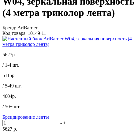
W04, зеркальная поверхность
(4 метра триколор лента)
Бренд:
ArtBarrier
Код товара:
10149-11
5627
р.
/ 1-4 шт.
5115
р.
/ 5-49 шт.
4604
р.
/ 50+ шт.
Брендирование ленты
-
+
5627
р.