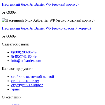
Настенный блок ArtBarrier WP (черный корпус)
от
6930
р.
Настенный блок ArtBarrier WP (черно-красный корпус)
от
6660
р.
Связаться с нами
8(800)
200-86-49
8(495)
741-86-49
info@artbarrier.com
Каталог продукции
стойки с вытяжкой лентой
стойки с канатом
ограждения Skipper
урны
О компании