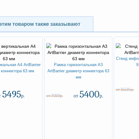
NEW
ХИТ
-15%
-30%
этим товаром также заказывают
Стенд инфор
кальная А4 ArtBarrier
Рамка горизонтальная А3
9
 коннектора 63 мм
ArtBarrier диаметр коннектора 63
мм
от 15525р.
5495
5400
т
р.
от 7020р.
от
р.