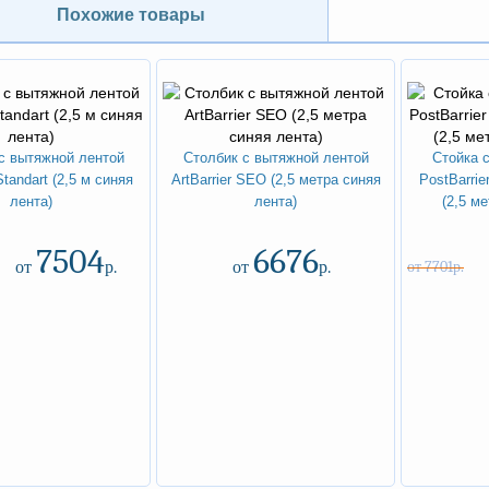
Похожие товары
с вытяжной лентой
Столбик с вытяжной лентой
Стойка 
Standart (2,5 м синяя
ArtBarrier SEO (2,5 метра синяя
PostBarrie
лента)
лента)
(2,5 м
7504
6676
от
р.
от
р.
от 7701р.