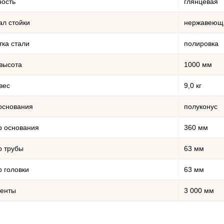
ность
глянцевая
л стойки
нержавеюща
ка стали
полировка
высота
1000 мм
вес
9,0 кг
основания
полуконус
р основания
360 мм
р трубы
63 мм
 головки
63 мм
ленты
3 000 мм