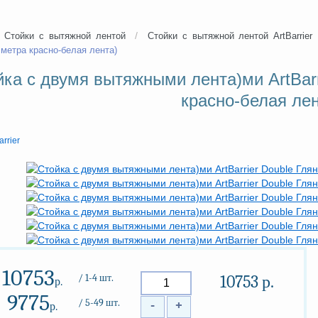
/
Стойки с вытяжной лентой
Стойки с вытяжной лентой ArtBarrier
 метра красно-белая лента)
ка с двумя вытяжными лента)ми ArtBarr
красно-белая лен
arrier
10753
/ 1-4 шт.
10753
р.
р.
9775
/ 5-49 шт.
-
+
р.